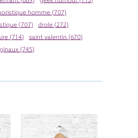
enfant (689)
geek humour (713)
oristique homme (707)
stique (707)
drole (272)
ire (714)
saint valentin (670)
ginaux (745)