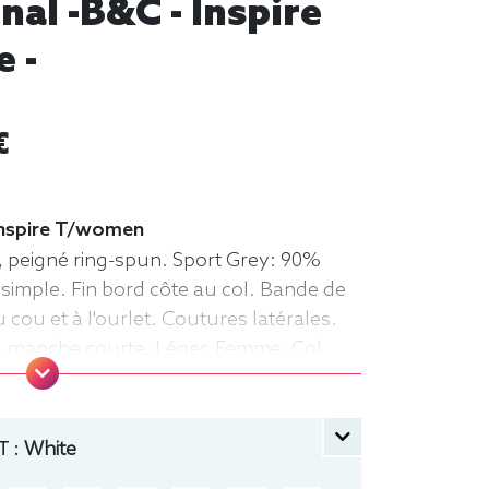
al -B&C - Inspire
 -
€
 Inspire T/women
, peigné ring-spun. Sport Grey: 90%
 simple. Fin bord côte au col. Bande de
cou et à l'ourlet. Coutures latérales.
rt, manche courte, Léger, Femme, Col
 :
White