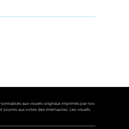
onnalisés aux visuels originaux imprimés par nos
t soumis aux votes des internautes. Les visuels