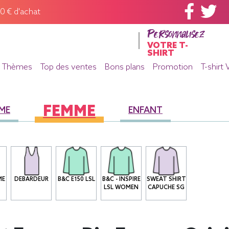
60 € d'achat
Personnalisez
VOTRE T-
SHIRT
Thèmes
Top des ventes
Bons plans
Promotion
T-shirt 
FEMME
ME
ENFANT
ME
DEBARDEUR
B&C E150 LSL
B&C - INSPIRE
SWEAT SHIRT
LSL WOMEN
CAPUCHE SG