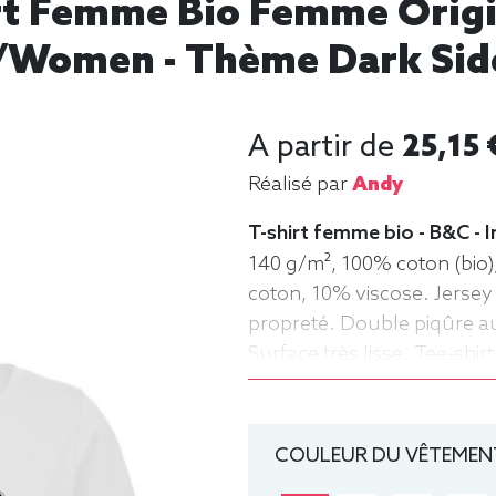
irt Femme Bio Femme Origin
/women - Thème Dark Side
A partir de
25,15 
Réalisé par
Andy
T-shirt femme bio - B&C -
140 g/m², 100% coton (bio)
coton, 10% viscose. Jersey
propreté. Double piqûre au 
Surface très lisse. Tee-shi
rond, Bio / Organic, B&C
COULEUR DU VÊTEMENT