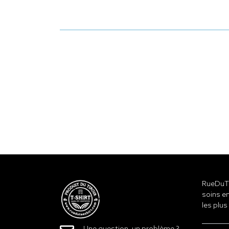
RueDuTe
soins en
les plus