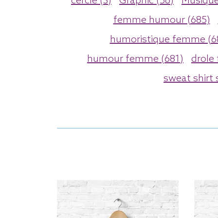
cercle (3)
Graphic (56)
Musique
femme humour (685)
humoristique femme (6
humour femme (681)
drole
sweat shirt