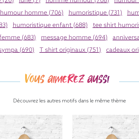
 (20)
lune (7)
homme humour (708)
humour 
humour homme (706)
humoristique (731)
hum
83)
humoristique enfant (688)
tee shirt humori
 femme (683)
message homme (694)
anniversa
 sympa (690)
T shirt originaux (751)
cadeaux ori
Vous aimerez aussi
Découvrez les autres motifs dans le même thème