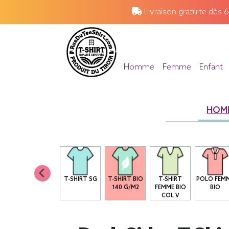
Livraison gratuite dès 
Homme
Femme
Enfant
HOM
T-SHIRT SG
T-SHIRT BIO
T-SHIRT
POLO FEM
140 G/M2
FEMME BIO
BIO
COL V