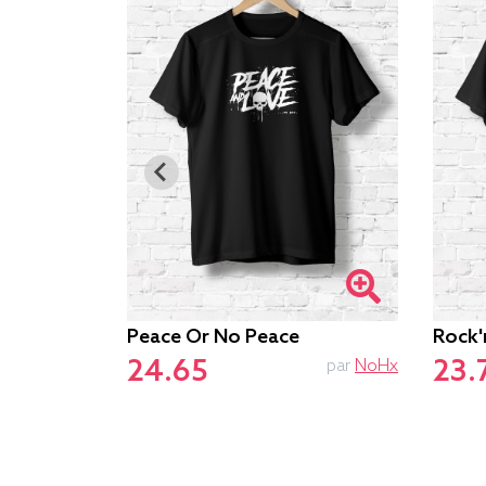
Peace Or No Peace
Rock'
24.65
23.
par
ERZO
par
NoHx