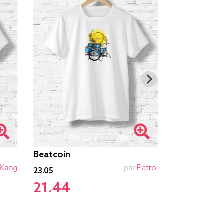
Beatcoin
Electro Sai
23.75
Kang
par
Patrol
23.05
21.44