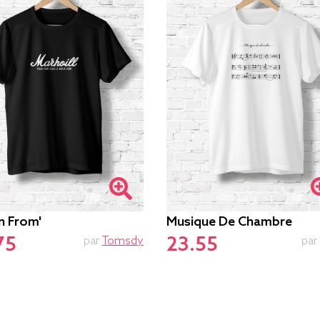
n From'
Musique De Chambre
75
23.55
par
Tomsdy
par