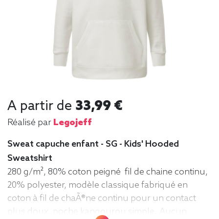
A partir de
33,99 €
Réalisé par
Legojeff
Sweat capuche enfant - SG - Kids' Hooded
Sweatshirt
280 g/m², 80% coton peigné fil de chaine continu,
20% polyester, modèle classique fabriqué en
coton à fil de chaÃ®ne continu pour un contact
plus doux, poche kangourou simple. Aucun