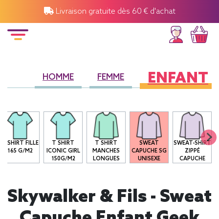
Livraison gratuite dès 60 € d'achat
ENFANT
HOMME
FEMME
T-SHIRT FILLE
T SHIRT
T SHIRT
SWEAT
SWEAT-SHIRT
165 G/M2
ICONIC GIRL
MANCHES
CAPUCHE SG
ZIPPÉ
150G/M2
LONGUES
UNISEXE
CAPUCHE
Skywalker & Fils - Sweat
Capuche Enfant Geek