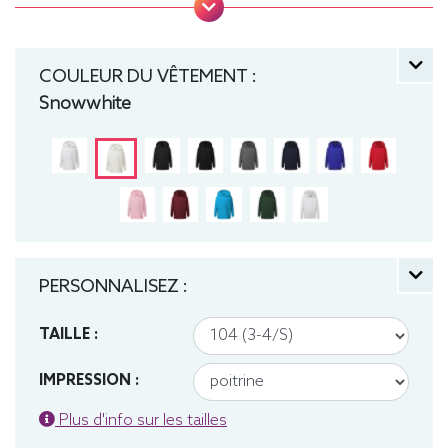
cordon de serrage sur les modèles enfants. .
Tailles : 104 (3-4 ans), 116 (5-6 ans), 128 (7-8 ans),
140 (9-10 ans), 152 (11-12 ans) manche longue,
COULEUR DU VÊTEMENT :
Sweat, Hiver, Enfant, Capuche
Snowwhite
PERSONNALISEZ :
TAILLE :
IMPRESSION :
Plus d'info sur les tailles