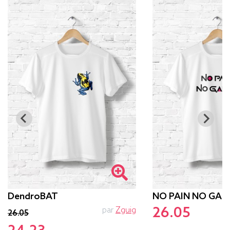
DendroBAT
NO PAIN NO GAM
26.05
par
Zguig
p
26.05