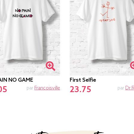
AIN NO GAME
First Selfie
05
23.75
par
Francoisville
par
Dr 