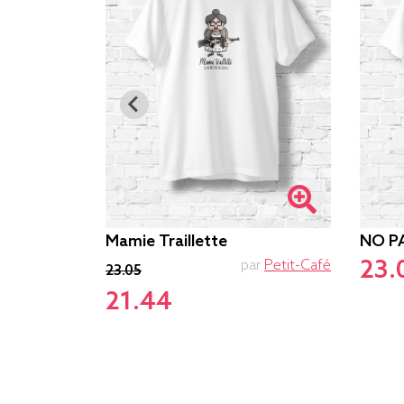
Mamie Traillette
NO P
23.
par
Le.duc
par
Petit-Café
23.05
21.44