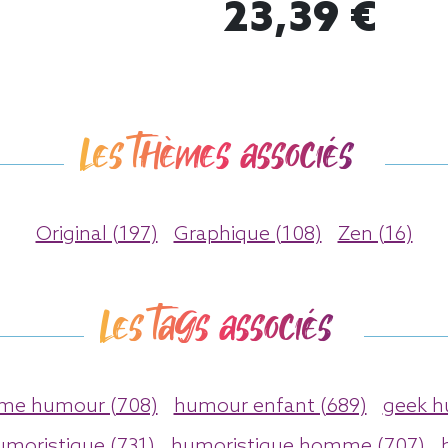
23,39 €
Les thèmes associés
Original (197)
Graphique (108)
Zen (16)
Les tags associés
e humour (708)
humour enfant (689)
geek h
umoristique (731)
humoristique homme (707)