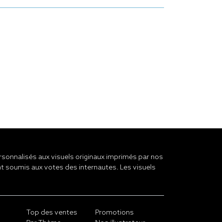
onnalisés aux visuels originaux imprimés par nos
t soumis aux votes des internautes. Les visuels
Top des ventes
Promotions