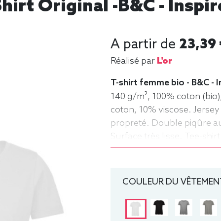
Shirt Original -B&C - Insp
A partir de
23,39 
Réalisé par
L'or
T-shirt femme bio - B&C -
140 g/m², 100% coton (bio)
coton, 10% viscose. Jersey
propreté. Double piqûre au 
Surface très lisse. Tee-shi
rond, Bio / Organic, B&C
COULEUR DU VÊTEMENT