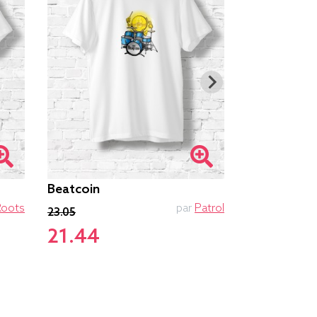
Beatcoin
Hannibal He
Roots
par
Patrol
23.05
20.05
21.44
18.65