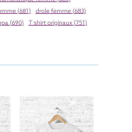
emme (681)
drole femme (683)
mpa (690)
T shirt originaux (751)