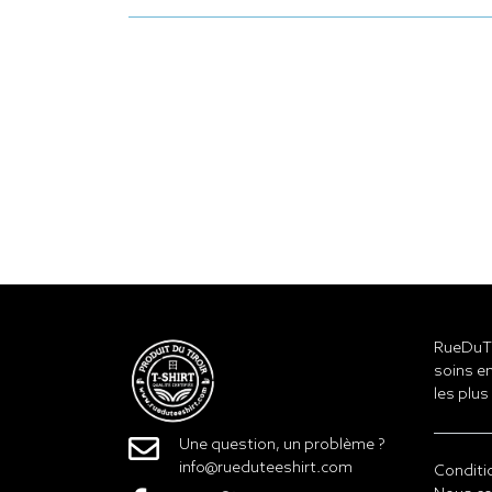
RueDuTe
soins en
les plus
Une question, un problème ?
info@rueduteeshirt.com
Conditi