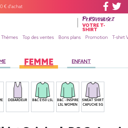
60 € d'achat
Personnalisez
VOTRE T-
SHIRT
Thèmes
Top des ventes
Bons plans
Promotion
T-shirt 
FEMME
ME
ENFANT
ME
DEBARDEUR
B&C E150 LSL
B&C - INSPIRE
SWEAT SHIRT
LSL WOMEN
CAPUCHE SG