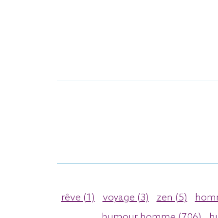
rêve (1)
voyage (3)
zen (5)
homm
humour homme (706)
h