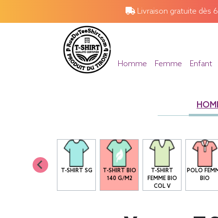
Livraison gratuite dès 
Homme
Femme
Enfant
HOM
T-SHIRT SG
T-SHIRT BIO
T-SHIRT
POLO FEM
140 G/M2
FEMME BIO
BIO
COL V