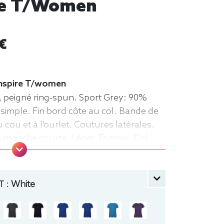
ire T/women
€
 Inspire T/women
, peigné ring-spun. Sport Grey: 90%
 simple. Fin bord côte au col. Bande de
cou et à l'ourlet. Coutures latérales.
rt, manche courte, Léger, Femme, Col
 :
White