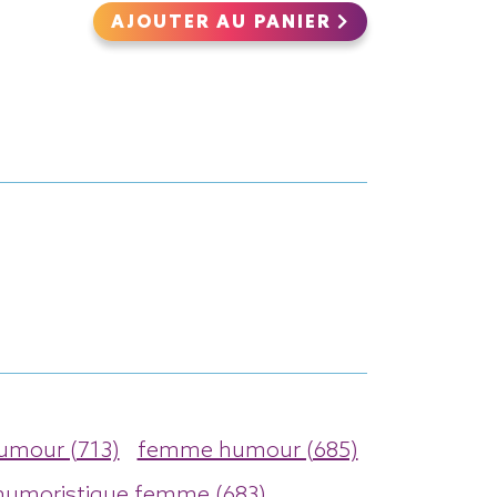
AJOUTER AU PANIER
umour (713)
femme humour (685)
humoristique femme (683)