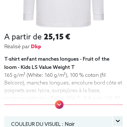
A partir de
25,15 €
Réalisé par
Dkp
T-shirt enfant manches longues - Fruit of the
loom - Kids LS Value Weight T
165 g/m² (White: 160 g/m²), 100 % coton (fil
Belcoro), manches longues, encolure bord côte et
poignets avec lycra, surpiqûres à la base,
coutures latérales. Taille : 104 (S: 3-4 ans), 116 (M:
5-6 ans), 128 (L: 7-8 ans), 140 (XL: 9-11 ans), 152
(XXL: 12-13 ans), 164 (3XL: 14-15 ans) Tee-shirt,
Léger, manche longue, Fruit of the loom, Enfant,
COULEUR DU VISUEL :
Noir