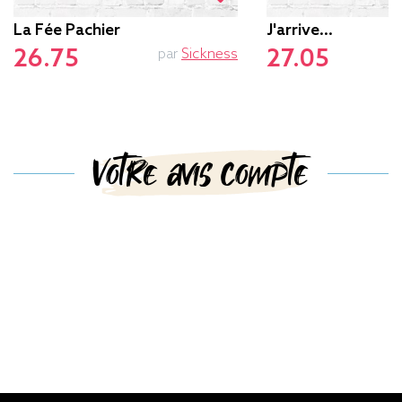
La Fée Pachier
J'arrive...
26.75
27.05
par
Sickness
Votre avis compte