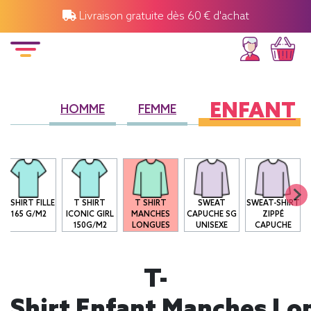
Livraison gratuite dès 60 € d'achat
ENFANT
HOMME
FEMME
T-SHIRT FILLE
T SHIRT
T SHIRT
SWEAT
SWEAT-SHIRT
165 G/M2
ICONIC GIRL
MANCHES
CAPUCHE SG
ZIPPÉ
150G/M2
LONGUES
UNISEXE
CAPUCHE
T-
Shirt Enfant Manches Lo