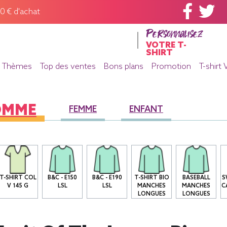
60 € d'achat
Personnalisez
VOTRE T-
SHIRT
Thèmes
Top des ventes
Bons plans
Promotion
T-shirt 
OMME
FEMME
ENFANT
T-SHIRT COL
B&C - E150
B&C - E190
T-SHIRT BIO
BASEBALL
S
V 145 G
LSL
LSL
MANCHES
MANCHES
C
LONGUES
LONGUES