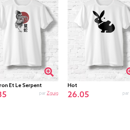
ron Et Le Serpent
Hot
35
26.05
par
Zguig
par