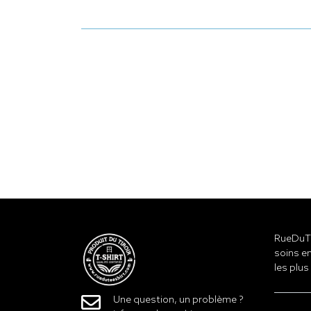
RueDuTe
soins en
les plus
Une question, un problème ?