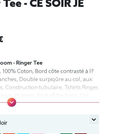
 Tee - CE SOIR JE
€
e loom - Ringer Tee
, 100% Coton, Bord côte contrasté à l?
anches, Double surpiqûre au col, aux
s, Construction tubulaire, Tshirts Ringer,
Léger, Homme, Fruit of the loom, Col
oir