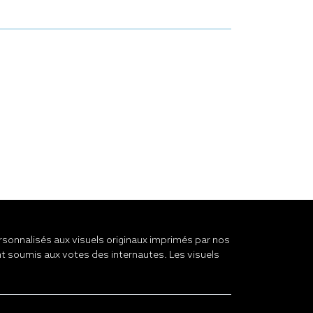
onnalisés aux visuels originaux imprimés par nos
t soumis aux votes des internautes. Les visuels