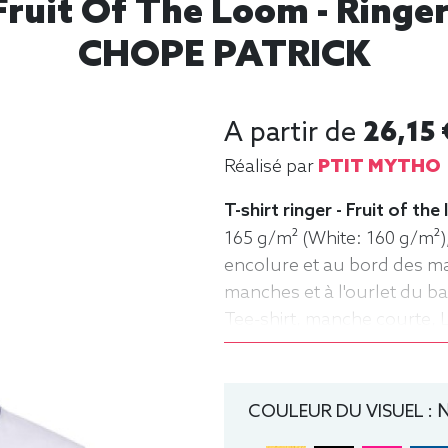
 Fruit Of The Loom - Ringer
CHOPE PATRICK
A partir de
26,15 
Réalisé par
PTIT MYTHO
T-shirt ringer - Fruit of th
165 g/m² (White: 160 g/m²)
encolure et au bord des m
manches et à l'ourlet du ba
Tee-shirt, manche courte, 
rond
COULEUR DU VISUEL :
N