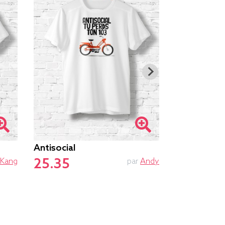
Antisocial
L'univers
25.35
26.05
Kang
par
Andy