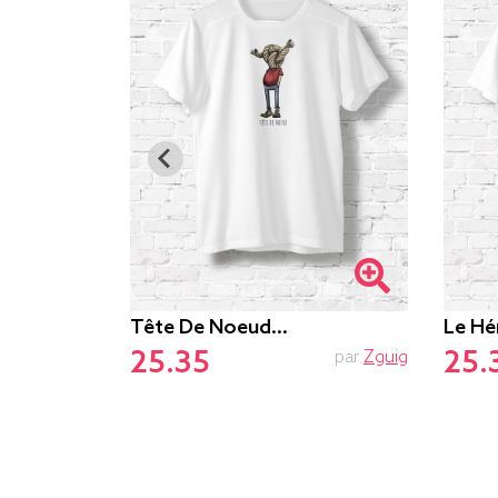
Tête De Noeud…
Le Hé
25.35
25.
PTIT MYTHO
par
Zguig