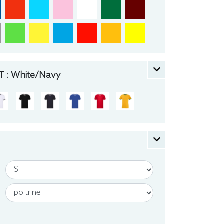
 :
White/Navy