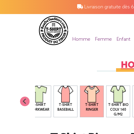
Livraison gratuite dès 
Homme
Femme
Enfant
H
T SHIRT BIO
T-SHIRT
T-SHIRT
T-SHIRT
T-SHIRT BIO
COL ROND
WORKWEAR
BASEBALL
RINGER
COLV 140
G/M2