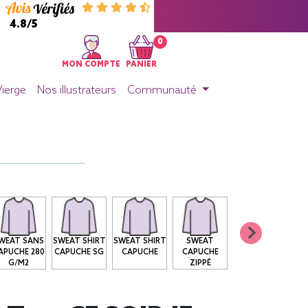
4.8/5
0
MON COMPTE
PANIER
Vierge
Nos illustrateurs
Communauté
WEAT SANS
SWEAT SHIRT
SWEAT SHIRT
SWEAT
APUCHE 280
CAPUCHE SG
CAPUCHE
CAPUCHE
G/M2
ZIPPÉ