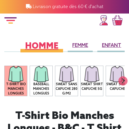
Livraison gratuite dès 60 € d'achat
HOMME
FEMME
ENFANT
T-SHIRT BIO
BASEBALL
SWEAT SANS
SWEAT SHIRT
SWEAT SHIRT
MANCHES
MANCHES
CAPUCHE 280
CAPUCHE SG
CAPUCHE
LONGUES
LONGUES
G/M2
T-Shirt Bio Manches
Longues - B&C - T Shirt