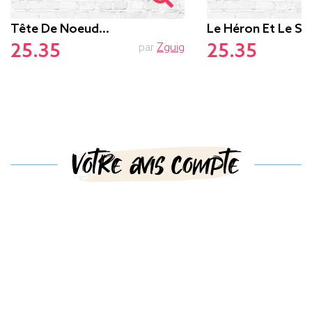
Tête De Noeud…
Le Héron Et Le Se
25.35
25.35
par
Zguig
Votre avis compte