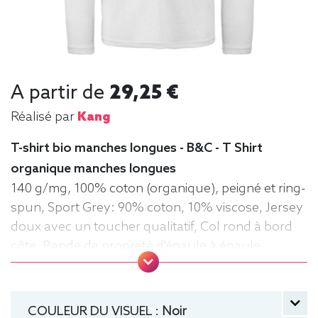
A partir de
29,25 €
Réalisé par
Kang
T-shirt bio manches longues - B&C - T Shirt
organique manches longues
140 g/mg, 100% coton (organique), peigné et ring-
spun, Sport Grey: 90% coton, 10% viscose, Jersey
doux avec un toucher qualitatif, Col rond à bord
côte, Bande de propreté d'épaule à épaule,
Coutures latérales, puce de taille, Lavable jusqu'à
40°C, Coupe classique. Tee-shirt, manche longue,
Léger, Homme, Col rond, Bio / Organic, B&C
COULEUR DU VISUEL :
Noir