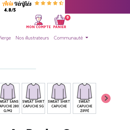
4.8/5
0
MON COMPTE
PANIER
Vierge
Nos illustrateurs
Communauté
WEAT SANS
SWEAT SHIRT
SWEAT SHIRT
SWEAT
APUCHE 280
CAPUCHE SG
CAPUCHE
CAPUCHE
G/M2
ZIPPÉ