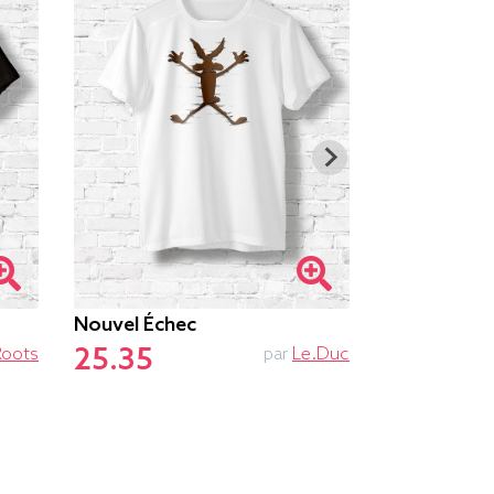
Nouvel Échec
Ne Pas Dér
25.35
25.85
Roots
par
Le.duc