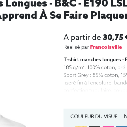
s Longues - B&C - E190 LSL
pprend À Se Faire Plaquer
A partir de
30,75 
Réalisé par
Francoisville
T-shirt manches longues - 
185 g/m², 100% coton, pré-r
Sport Grey : 85% coton, 15
liseré fin à l'encolure, b
confection tubulaire, coup
Homme, Col rond, B&C
COULEUR DU VISUEL :
N