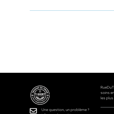
RueDuTe
soins en
les plus
Une question, un problème ?