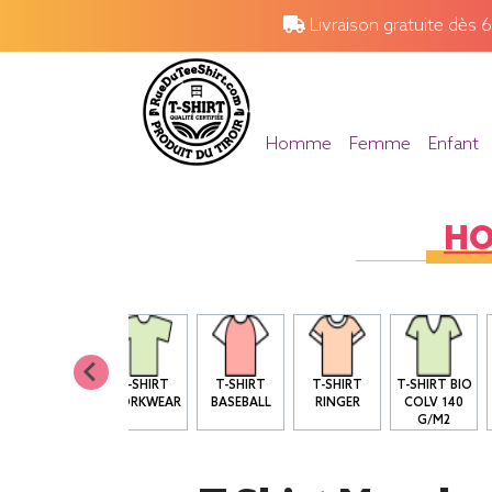
Livraison gratuite dès 
Homme
Femme
Enfant
H
T SHIRT BIO
T-SHIRT
T-SHIRT
T-SHIRT
T-SHIRT BIO
COL ROND
WORKWEAR
BASEBALL
RINGER
COLV 140
G/M2