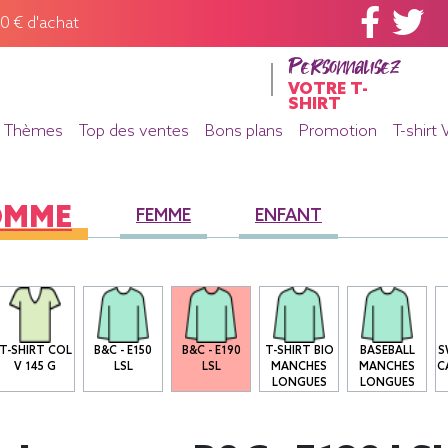
60 € d'achat
Personnalisez
VOTRE T-
SHIRT
Thèmes
Top des ventes
Bons plans
Promotion
T-shirt 
OMME
FEMME
ENFANT
T-SHIRT COL
B&C - E150
B&C - E190
T-SHIRT BIO
BASEBALL
S
V 145 G
LSL
LSL
MANCHES
MANCHES
C
LONGUES
LONGUES