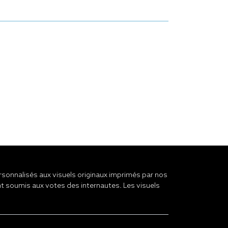
onnalisés aux visuels originaux imprimés par nos
t soumis aux votes des internautes. Les visuels