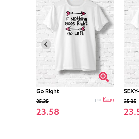
Go Right
SEXY
PTIT MYTHO
par
Kang
25.35
25.35
23.58
23.