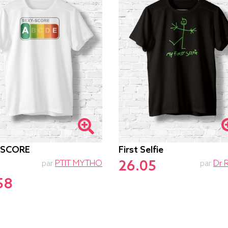
-SCORE
First Selfie
26.05
par
PTIT MYTHO
par
Dr 
58