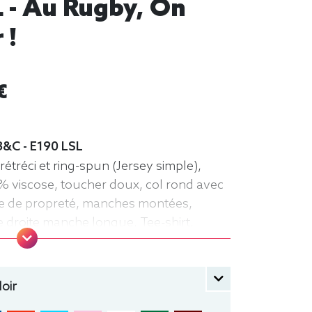
 - Au Rugby, On
 !
€
B&C - E190 LSL
étréci et ring-spun (Jersey simple),
% viscose, toucher doux, col rond avec
ande de propreté, manches montées,
e droite manche longue, Tee-shirt,
oir