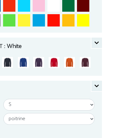
 :
White