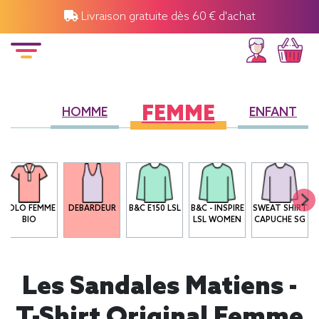
Livraison gratuite dès 60 € d'achat
FEMME
HOMME
ENFANT
POLO FEMME
DEBARDEUR
B&C E150 LSL
B&C - INSPIRE
SWEAT SHIRT
BIO
LSL WOMEN
CAPUCHE SG
Les Sandales Matiens -
T-Shirt Original Femme