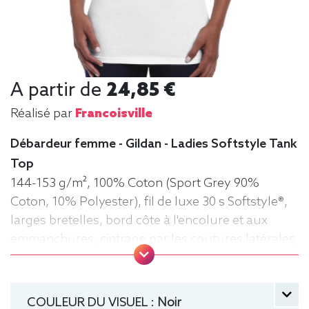
A partir de
24,85 €
Réalisé par
Francoisville
Débardeur femme - Gildan - Ladies Softstyle Tank
Top
144-153 g/m², 100% Coton (Sport Grey 90%
Coton, 10% Polyester), fil de luxe 30 s Softstyle®,
larges bretelles, bord côte à l'encolure et aux
emmanchures, cintrage par les coutures latérales,
surpiqûre à la base, tourné d'un quart pour éviter
la pliure du centre. Tee-shirt, Sans manche,
Marcel, Léger, Femme, Débardeur
COULEUR DU VISUEL :
Noir