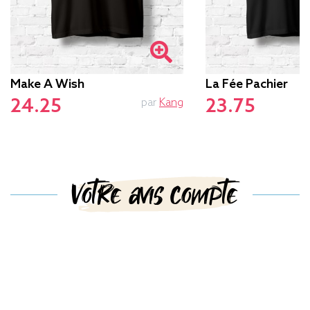
Make A Wish
La Fée Pachier
24.25
23.75
par
Kang
Votre avis compte