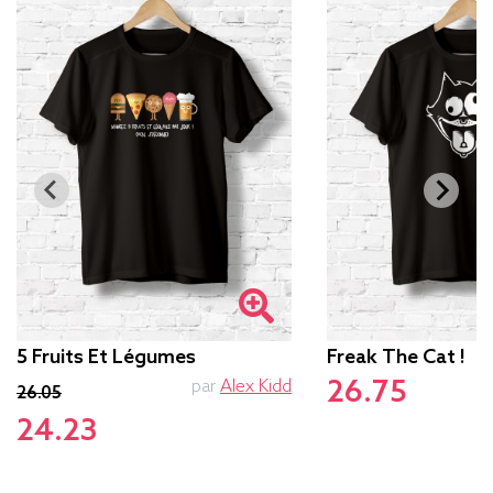
5 Fruits Et Légumes
Freak The Cat !
26.75
par
Alex Kidd
26.05
24.23