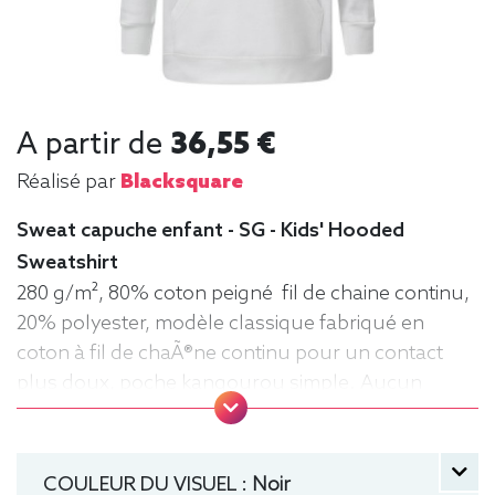
A partir de
36,55 €
Réalisé par
Blacksquare
Sweat capuche enfant - SG - Kids' Hooded
Sweatshirt
280 g/m², 80% coton peigné fil de chaine continu,
20% polyester, modèle classique fabriqué en
coton à fil de chaÃ®ne continu pour un contact
plus doux, poche kangourou simple. Aucun
cordon de serrage sur les modèles enfants. .
Tailles : 104 (3-4 ans), 116 (5-6 ans), 128 (7-8 ans),
140 (9-10 ans), 152 (11-12 ans) manche longue,
COULEUR DU VISUEL :
Noir