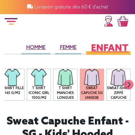
Livraison gratuite dès 60 € d'achat
ENFANT
HOMME
FEMME
T-SHIRT FILLE
T SHIRT
T SHIRT
SWEAT
SWEAT-SHIRT
165 G/M2
ICONIC GIRL
MANCHES
CAPUCHE SG
ZIPPÉ
150G/M2
LONGUES
UNISEXE
CAPUCHE
Sweat Capuche Enfant -
SG - Kids' Hooded