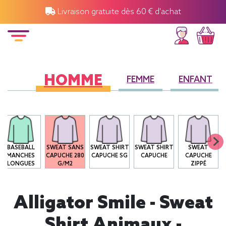
Livraison gratuite dès 60 € d'achat
HOMME
FEMME
ENFANT
BASEBALL
SWEAT SANS
SWEAT SHIRT
SWEAT SHIRT
SWEAT
MANCHES
CAPUCHE 280
CAPUCHE SG
CAPUCHE
CAPUCHE
LONGUES
G/M2
ZIPPÉ
Alligator Smile - Sweat
Shirt Animaux -