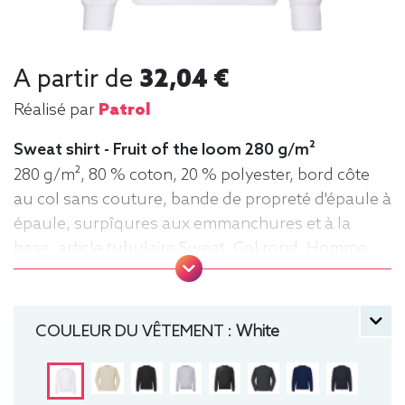
A partir de
32,04 €
Réalisé par
Patrol
Sweat shirt - Fruit of the loom 280 g/m²
280 g/m², 80 % coton, 20 % polyester, bord côte
au col sans couture, bande de propreté d'épaule à
épaule, surpîqures aux emmanchures et à la
base, article tubulaire Sweat, Col rond, Homme
COULEUR DU VÊTEMENT :
White