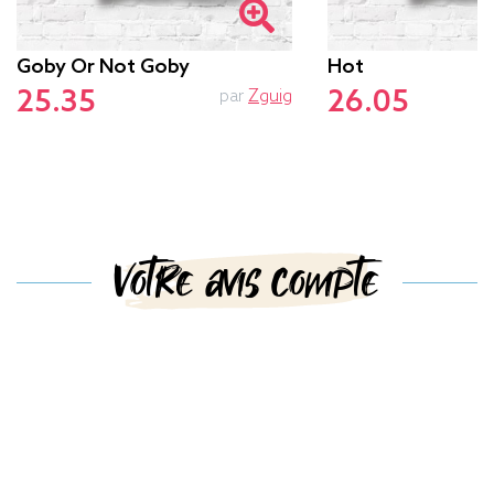
Goby Or Not Goby
Hot
25.35
26.05
par
Zguig
Votre avis compte