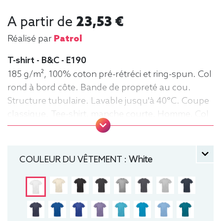
A partir de
23,53 €
Réalisé par
Patrol
T-shirt - B&C - E190
185 g/m², 100% coton pré-rétréci et ring-spun. Col
rond à bord côte. Bande de propreté au cou.
Structure tubulaire. Lavable jusqu'à 40°C. Coupe
classique. Tee-shirt, manche courte, Homme, Col
rond, B&C
COULEUR DU VÊTEMENT :
White