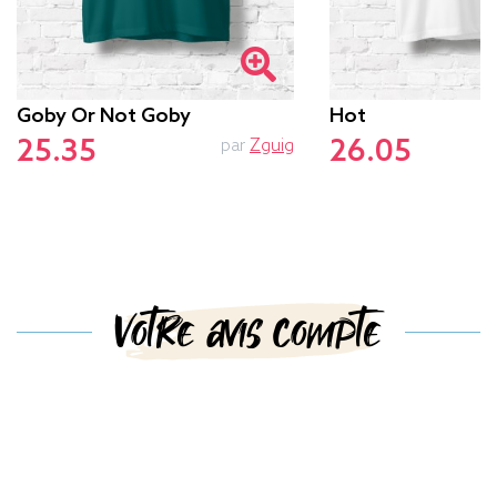
Goby Or Not Goby
Hot
25.35
26.05
par
Zguig
Votre avis compte