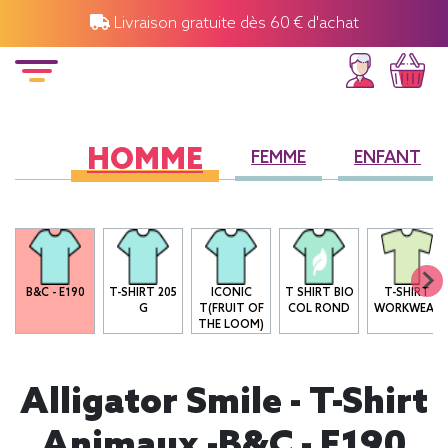
Livraison gratuite dès 60 € d'achat
HOMME
FEMME
ENFANT
B&C - E190
T-SHIRT 205
ICONIC
T SHIRT BIO
T-SHIRT
G
T(FRUIT OF
COL ROND
WORKWEAR
THE LOOM)
Alligator Smile - T-Shirt
Animaux -B&C - E190