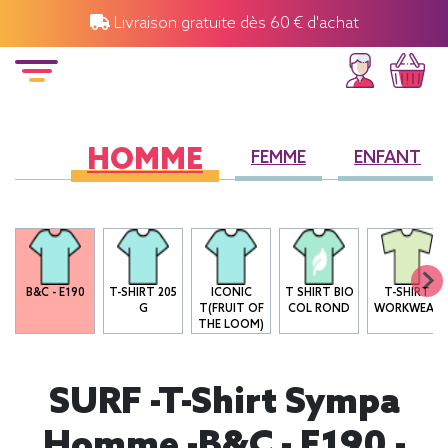
Livraison gratuite dès 60 € d'achat
HOMME
FEMME
ENFANT
B&C - E190
T-SHIRT 205
ICONIC
T SHIRT BIO
T-SHIRT
G
T(FRUIT OF
COL ROND
WORKWEAR
THE LOOM)
SURF -T-Shirt Sympa
Homme -B&C - E190 -