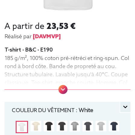
A partir de
23,53 €
Réalisé par
[DAVMVP]
T-shirt - B&C - E190
185 g/m², 100% coton pré-rétréci et ring-spun. Col
rond à bord côte. Bande de propreté au cou.
Structure tubulaire. Lavable jusqu'à 40°C. Coupe
classique. Tee-shirt, manche courte, Homme, Col
rond, B&C
COULEUR DU VÊTEMENT :
White