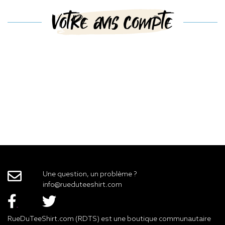
Votre avis compte
Une question, un problème ?
info@rueduteeshirt.com
RueDuTeeShirt.com (RDTS) est une boutique communautaire