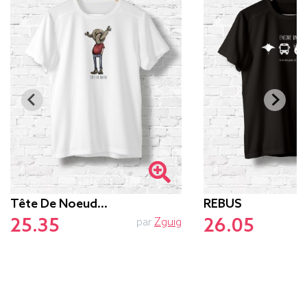
Tête De Noeud…
REBUS
25.35
26.05
par
Zguig