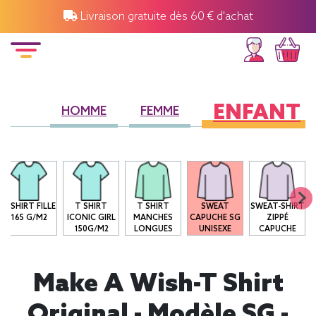
Livraison gratuite dès 60 € d'achat
ENFANT
HOMME
FEMME
T-SHIRT FILLE
T SHIRT
T SHIRT
SWEAT
SWEAT-SHIRT
165 G/M2
ICONIC GIRL
MANCHES
CAPUCHE SG
ZIPPÉ
150G/M2
LONGUES
UNISEXE
CAPUCHE
Make A Wish-T Shirt
Original - Modèle SG -