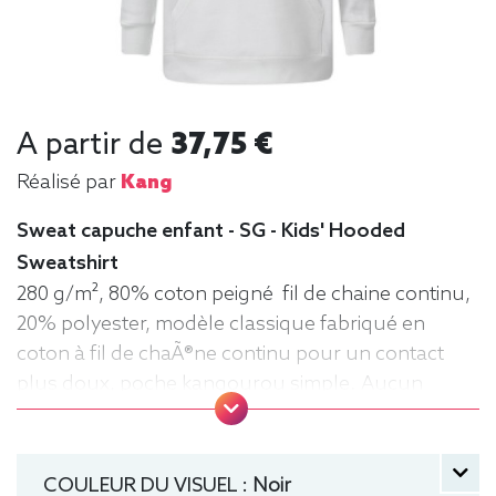
A partir de
37,75 €
Réalisé par
Kang
Sweat capuche enfant - SG - Kids' Hooded
Sweatshirt
280 g/m², 80% coton peigné fil de chaine continu,
20% polyester, modèle classique fabriqué en
coton à fil de chaÃ®ne continu pour un contact
plus doux, poche kangourou simple. Aucun
cordon de serrage sur les modèles enfants. .
Tailles : 104 (3-4 ans), 116 (5-6 ans), 128 (7-8 ans),
140 (9-10 ans), 152 (11-12 ans) manche longue,
COULEUR DU VISUEL :
Noir