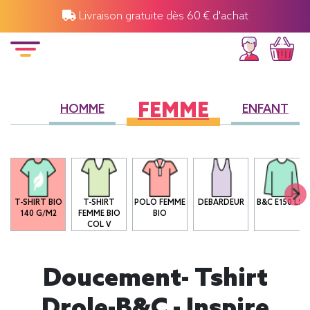
Livraison gratuite dès 60 € d'achat
FEMME
HOMME
ENFANT
T-SHIRT BIO
T-SHIRT
POLO FEMME
DEBARDEUR
B&C E150 LSL
140 G/M2
FEMME BIO
BIO
COL V
Doucement- Tshirt
Drole-B&C - Inspire