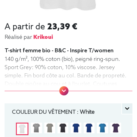
A partir de
23,39 €
Réalisé par
Krikoui
T-shirt femme bio - B&C - Inspire T/women
140 g/m², 100% coton (bio), peigné ring-spun.
Sport Grey: 90% coton, 10% viscose. Jersey
simple. Fin bord côte au col. Bande de propreté.
Double piqûre au cou et à l'ourlet. Coutures
latérales. Surface très lisse. Tee-shirt,
manche courte, Léger, Femme, Col rond, Bio /
Organic, B&C
COULEUR DU VÊTEMENT :
White