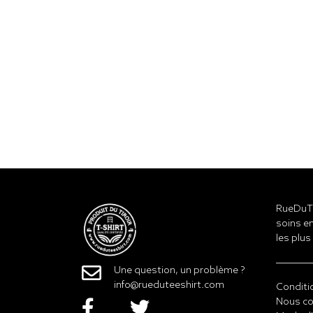
RueDuTe
soins en
les plus
Une question, un problème ?
info@rueduteeshirt.com
Conditi
Nous co