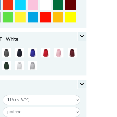
 :
White