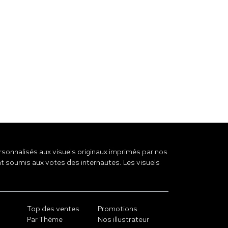
onnalisés aux visuels originaux imprimés par nos
t soumis aux votes des internautes. Les visuels
Top des ventes
Promotions
Par Thème
Nos illustrateur