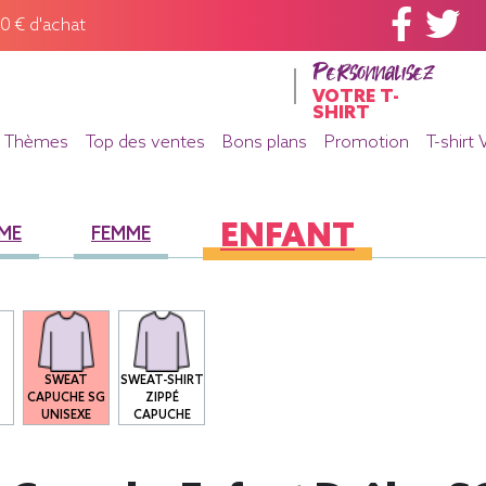
60 € d'achat
Personnalisez
VOTRE T-
SHIRT
Thèmes
Top des ventes
Bons plans
Promotion
T-shirt 
ENFANT
ME
FEMME
SWEAT
SWEAT-SHIRT
S
CAPUCHE SG
ZIPPÉ
S
UNISEXE
CAPUCHE