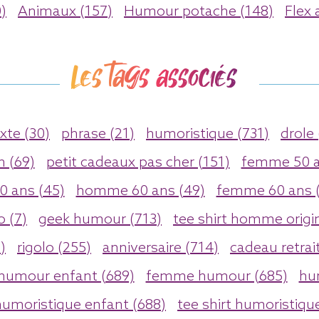
)
Animaux (157)
Humour potache (148)
Flex 
Les tags associés
xte (30)
phrase (21)
humoristique (731)
drole 
n (69)
petit cadeaux pas cher (151)
femme 50 a
 ans (45)
homme 60 ans (49)
femme 60 ans (
o (7)
geek humour (713)
tee shirt homme origin
)
rigolo (255)
anniversaire (714)
cadeau retrai
humour enfant (689)
femme humour (685)
hu
humoristique enfant (688)
tee shirt humoristiqu