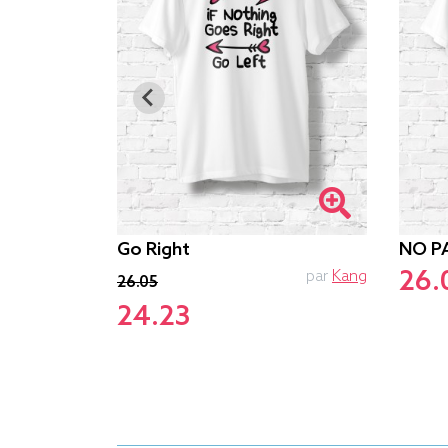
Go Right
NO P
26.
par
Oblik
par
Kang
26.05
24.23