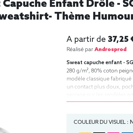
Capuche Enfant Drôle - SG
weatshirt- Thème Humour
A partir de
37,25 
Réalisé par
Androsprod
Sweat capuche enfant - SG
280 g/m², 80% coton peigné
modèle classique fabriqué 
un contact plus doux, po
serrage sur les modèles enfa
ans), 128 (7-8 ans), 140 (9
Sweat, Hiver, Enfant, Capu
COULEUR DU VISUEL :
N