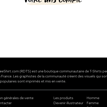
eShirt.com (RDTS) est une boutique communautaire de T-Shirts pers
 France. Les graphistes de la communauté créent des visuels qui son
 populaires sont imprimés et mis en vente.
on générales de vente
Les produits
Homme
ntacter
Devenir illustrateur
Femme