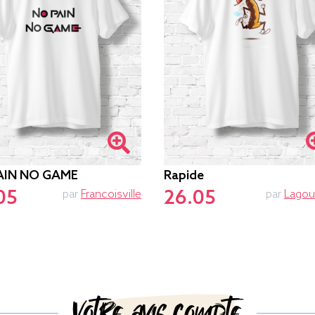
AIN NO GAME
Rapide
05
26.05
par
Francoisville
par
Lagou
Votre avis compte