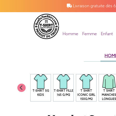
Livraison gratuite dès 
Homme
Femme
Enfant
HOM
T-SHIRT SG
T-SHIRT FILLE
T SHIRT
T SHIRT
KIDS
165 G/M2
ICONIC GIRL
MANCHE
150G/M2
LONGUE