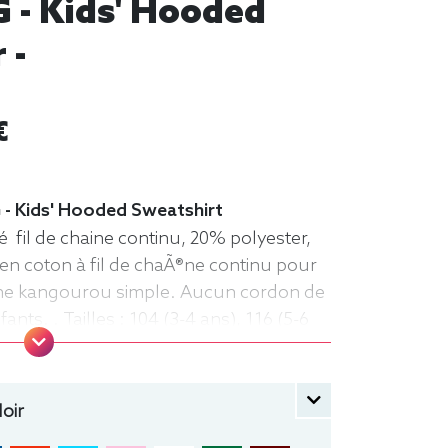
 - Kids' Hooded
 -
€
 - Kids' Hooded Sweatshirt
 fil de chaine continu, 20% polyester,
en coton à fil de chaÃ®ne continu pour
che kangourou simple. Aucun cordon de
nts. . Tailles : 104 (3-4 ans), 116 (5-6
-10 ans), 152 (11-12 ans) manche longue,
che
oir