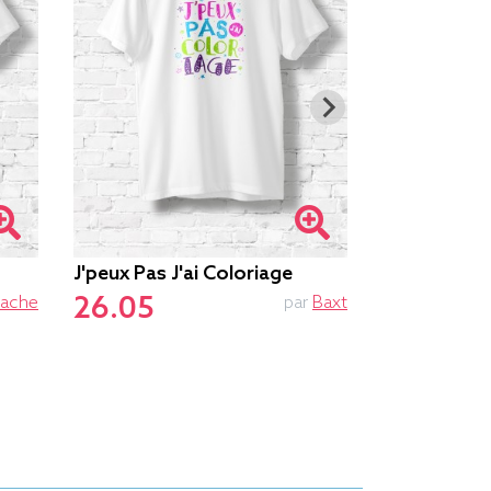
J'peux Pas J'ai Coloriage
Peace And 
26.05
26.75
ache
par
Baxt