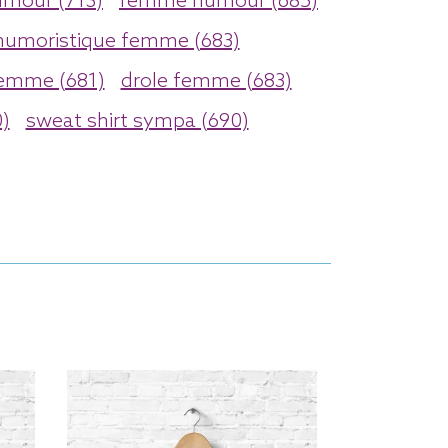
umour (713)
femme humour (685)
humoristique femme (683)
emme (681)
drole femme (683)
)
sweat shirt sympa (690)