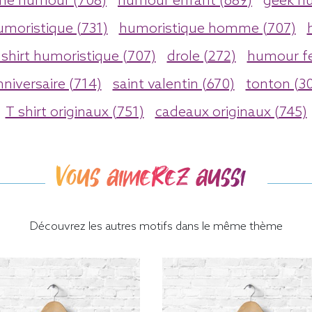
e humour (708)
humour enfant (689)
geek h
umoristique (731)
humoristique homme (707)
 shirt humoristique (707)
drole (272)
humour f
nniversaire (714)
saint valentin (670)
tonton (30
T shirt originaux (751)
cadeaux originaux (745)
Vous aimerez aussi
Découvrez les autres motifs dans le même thème