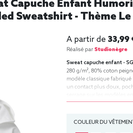
t Capuche Enfant Humoris
ed Sweatshirt - Thème Le
A partir de
33,99 
Réalisé par
Studionègre
Sweat capuche enfant - SG
280 g/m², 80% coton peigné
modèle classique fabriqué 
un contact plus doux, po
serrage sur les modèles enfa
ans), 128 (7-8 ans), 140 (9
Sweat, Hiver, Enfant, Capu
COULEUR DU VÊTEMENT