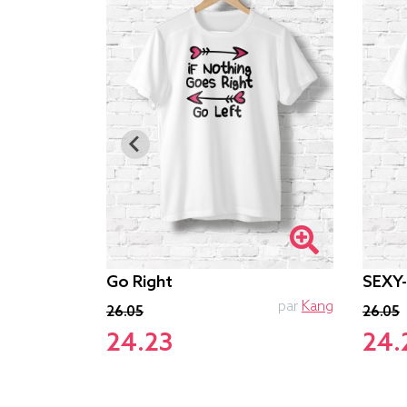
Go Right
SEXY
PTIT MYTHO
par
Kang
26.05
26.05
24.23
24.