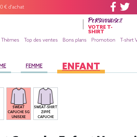
60 € d'achat
Personnalisez
VOTRE T-
SHIRT
Thèmes
Top des ventes
Bons plans
Promotion
T-shirt 
ENFANT
ME
FEMME
SWEAT
SWEAT-SHIRT
S
CAPUCHE SG
ZIPPÉ
S
UNISEXE
CAPUCHE