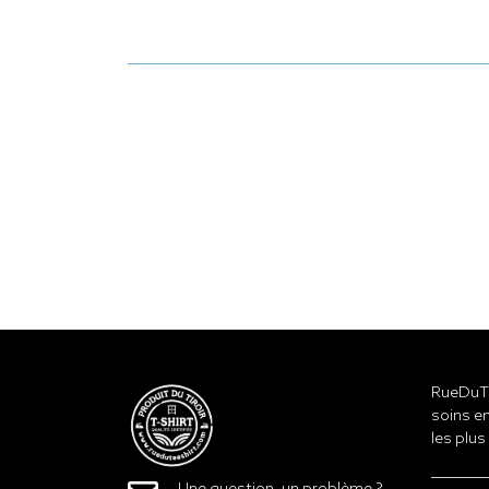
RueDuTe
soins en
les plus