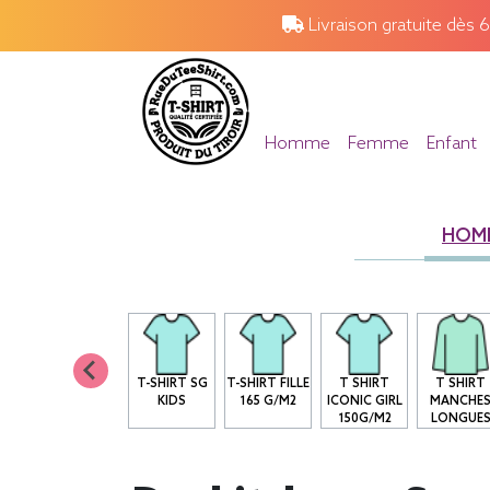
Livraison gratuite dès 
Homme
Femme
Enfant
HOM
T-SHIRT SG
T-SHIRT FILLE
T SHIRT
T SHIRT
KIDS
165 G/M2
ICONIC GIRL
MANCHE
150G/M2
LONGUE