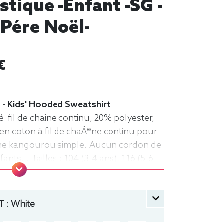
tique -Enfant -SG -
 Pére Noël-
€
 - Kids' Hooded Sweatshirt
 fil de chaine continu, 20% polyester,
en coton à fil de chaÃ®ne continu pour
che kangourou simple. Aucun cordon de
nts. . Tailles : 104 (3-4 ans), 116 (5-6
-10 ans), 152 (11-12 ans) manche longue,
che
 :
White