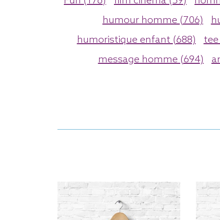
Fun (176)
film cinema (59)
homm
humour homme (706)
h
humoristique enfant (688)
tee
message homme (694)
a