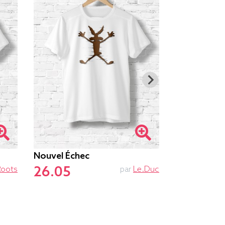
Nouvel Échec
Ne Pas Dér
26.05
26.55
Roots
par
Le.duc