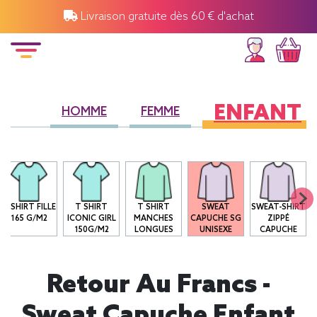
Livraison gratuite dès 60 € d'achat
ENFANT
HOMME
FEMME
T-SHIRT FILLE
T SHIRT
T SHIRT
SWEAT
SWEAT-SHIRT
165 G/M2
ICONIC GIRL
MANCHES
CAPUCHE SG
ZIPPÉ
150G/M2
LONGUES
UNISEXE
CAPUCHE
Retour Au Francs -
Sweat Capuche Enfant