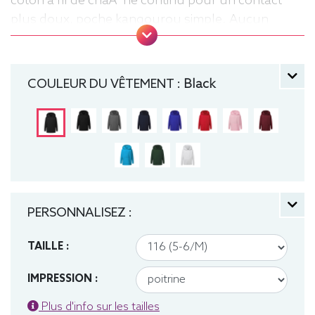
coton à fil de chaÃ®ne continu pour un contact
plus doux, poche kangourou simple. Aucun
cordon de serrage sur les modèles enfants. .
Tailles : 104 (3-4 ans), 116 (5-6 ans), 128 (7-8 ans),
140 (9-10 ans), 152 (11-12 ans) manche longue,
COULEUR DU VÊTEMENT :
Black
Sweat, Hiver, Enfant, Capuche
PERSONNALISEZ :
TAILLE :
IMPRESSION :
Plus d'info sur les tailles