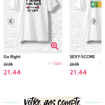
Go Right
SEXY-SCORE
par
Kang
pa
23.05
23.05
21.44
21.44
Votre avis compte