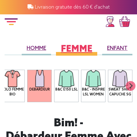
Livraison gratuite dès 60 € d'achat
FEMME
HOMME
ENFANT
POLO FEMME
DEBARDEUR
B&C E150 LSL
B&C - INSPIRE
SWEAT SHIRT
BIO
LSL WOMEN
CAPUCHE SG
Bim! -
Débardeur Femme Avec