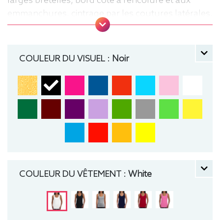
larges bretelles, bord côte à l'encolure et aux
emmanchures, cintrage par les coutures latérales,
surpiqûre à la base, tourné d'un quart pour éviter
la pliure du centre. Tee-shirt, Sans manche,
Marcel, Léger, Femme, Débardeur
COULEUR DU VISUEL :
Noir
COULEUR DU VÊTEMENT :
White