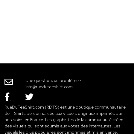
Une question, un problème ?
info@rueduteeshirt.com
RueDuTeeShirt.com (RDTS) est une boutique communautaire
de T-Shirts personnalisés aux visuels originaux imprimés par
nos soins en France. Les graphistes de la communauté créent
des visuels qui sont soumis aux votes des internautes. Les
visuels les plus populaires sont imprimés et mis en vente.