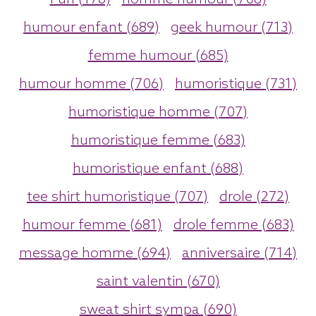
Fun (176)
homme humour (708)
humour enfant (689)
geek humour (713)
femme humour (685)
humour homme (706)
humoristique (731)
humoristique homme (707)
humoristique femme (683)
humoristique enfant (688)
tee shirt humoristique (707)
drole (272)
humour femme (681)
drole femme (683)
message homme (694)
anniversaire (714)
saint valentin (670)
sweat shirt sympa (690)