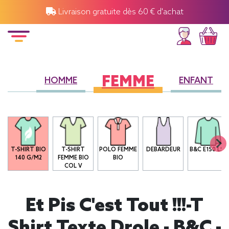
Livraison gratuite dès 60 € d'achat
FEMME
HOMME
ENFANT
T-SHIRT BIO
T-SHIRT
POLO FEMME
DEBARDEUR
B&C E150 LSL
140 G/M2
FEMME BIO
BIO
COL V
Et Pis C'est Tout !!!-T
Shirt Texte Drole - B&C -