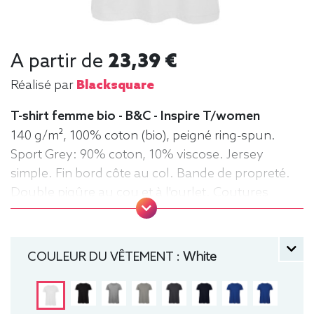
A partir de
23,39 €
Réalisé par
Blacksquare
T-shirt femme bio - B&C - Inspire T/women
140 g/m², 100% coton (bio), peigné ring-spun.
Sport Grey: 90% coton, 10% viscose. Jersey
simple. Fin bord côte au col. Bande de propreté.
Double piqûre au cou et à l'ourlet. Coutures
latérales. Surface très lisse. Tee-shirt,
manche courte, Léger, Femme, Col rond, Bio /
Organic, B&C
COULEUR DU VÊTEMENT :
White