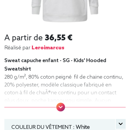
A partir de
36,55 €
Réalisé par
Leroimarcus
Sweat capuche enfant - SG - Kids' Hooded
Sweatshirt
280 g/m², 80% coton peigné fil de chaine continu,
20% polyester, modèle classique fabriqué en
coton à fil de chaÃ®ne continu pour un contact
plus doux, poche kangourou simple. Aucun
cordon de serrage sur les modèles enfants. .
Tailles : 104 (3-4 ans), 116 (5-6 ans), 128 (7-8 ans),
140 (9-10 ans), 152 (11-12 ans) manche longue,
COULEUR DU VÊTEMENT :
White