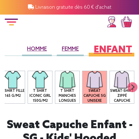
Livraison gratuite dès 60 € d'achat
ENFANT
HOMME
FEMME
T-SHIRT FILLE
T SHIRT
T SHIRT
SWEAT
SWEAT-SHIRT
165 G/M2
ICONIC GIRL
MANCHES
CAPUCHE SG
ZIPPÉ
150G/M2
LONGUES
UNISEXE
CAPUCHE
Sweat Capuche Enfant -
SG - Kids' Hooded