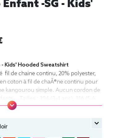
Enfant -SG - Kids'
€
 - Kids' Hooded Sweatshirt
 fil de chaine continu, 20% polyester,
en coton à fil de chaÃ®ne continu pour
che kangourou simple. Aucun cordon de
nts. . Tailles : 104 (3-4 ans), 116 (5-6
-10 ans), 152 (11-12 ans) manche longue,
che
oir