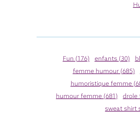
Hu
Fun (176)
enfants (30)
b
femme humour (685)
humoristique femme (6
humour femme (681)
drole
sweat shirt