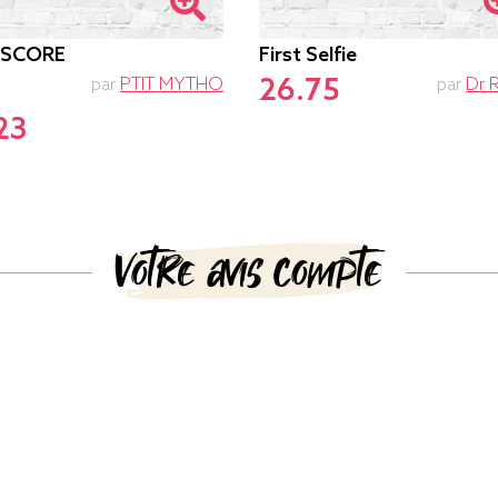
-SCORE
First Selfie
26.75
par
PTIT MYTHO
par
Dr 
23
Votre avis compte