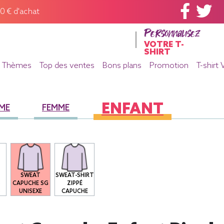
60 € d'achat
Personnalisez
VOTRE T-
SHIRT
Thèmes
Top des ventes
Bons plans
Promotion
T-shirt 
ENFANT
ME
FEMME
SWEAT
SWEAT-SHIRT
S
CAPUCHE SG
ZIPPÉ
S
UNISEXE
CAPUCHE