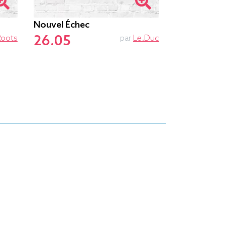
Nouvel Échec
Ne Pas Dér
26.05
26.55
Roots
par
Le.duc