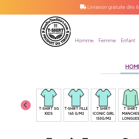
Livraison gratuite dès 
Homme
Femme
Enfant
HOM
T-SHIRT SG
T-SHIRT FILLE
T SHIRT
T SHIRT
KIDS
165 G/M2
ICONIC GIRL
MANCHE
150G/M2
LONGUE