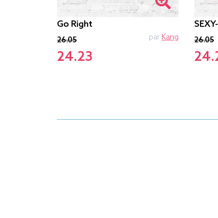
Go Right
SEXY
PTIT MYTHO
par
Kang
26.05
26.05
24.23
24.