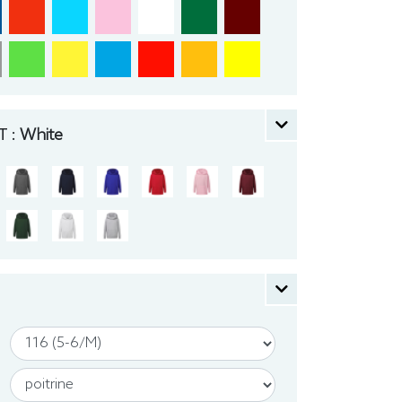
 :
White