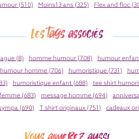
mour (510)
Moins13 ans (325)
Flex and floc (3
Les tags associés
lague (8)
homme humour (708)
humour enfant
humour homme (706)
humoristique (731)
hum
83)
humoristique enfant (688)
tee shirt humori
 femme (683)
message homme (694)
anniversa
 sympa (690)
T shirt originaux (751)
cadeaux ori
Vous aimerez aussi