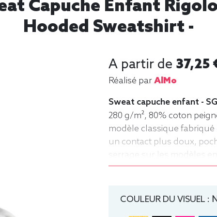
at Capuche Enfant Rigolo 
Hooded Sweatshirt -
A partir de
37,25 
Réalisé par
AlMo
Sweat capuche enfant - SG
280 g/m², 80% coton peigné
modèle classique fabriqué 
un contact plus doux, po
serrage sur les modèles enfa
ans), 128 (7-8 ans), 140 (9
Sweat, Hiver, Enfant, Capu
COULEUR DU VISUEL :
N