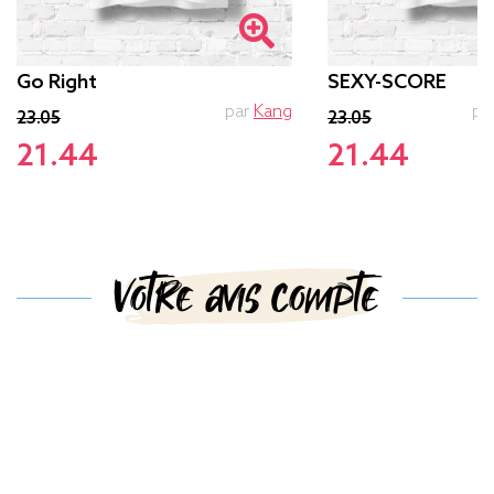
Go Right
SEXY-SCORE
par
Kang
pa
23.05
23.05
21.44
21.44
Votre avis compte