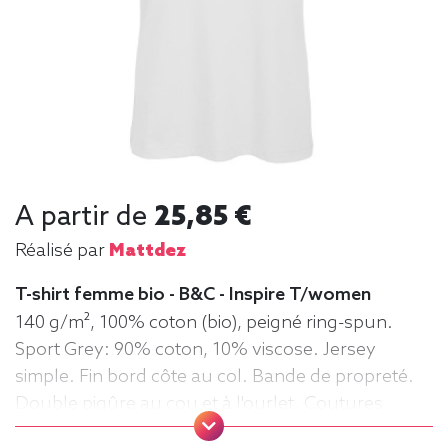
A partir de
25,85 €
Réalisé par
Mattdez
T-shirt femme bio - B&C - Inspire T/women
140 g/m², 100% coton (bio), peigné ring-spun.
Sport Grey: 90% coton, 10% viscose. Jersey
simple. Fin bord côte au col. Bande de propreté.
Double piqûre au cou et à l'ourlet. Coutures
latérales. Surface très lisse. Tee-shirt,