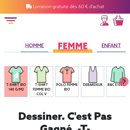
Livraison gratuite dès 60 € d'achat
FEMME
HOMME
ENFANT
T-SHIRT BIO
T-SHIRT
POLO FEMME
DEBARDEUR
B&C E150 LSL
140 G/M2
FEMME BIO
BIO
COL V
Dessiner. C'est Pas
Gagné. -T-