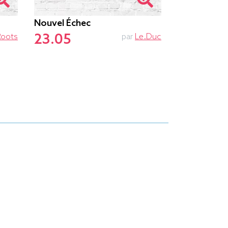
Nouvel Échec
Ne Pas Dér
23.05
23.55
Roots
par
Le.duc