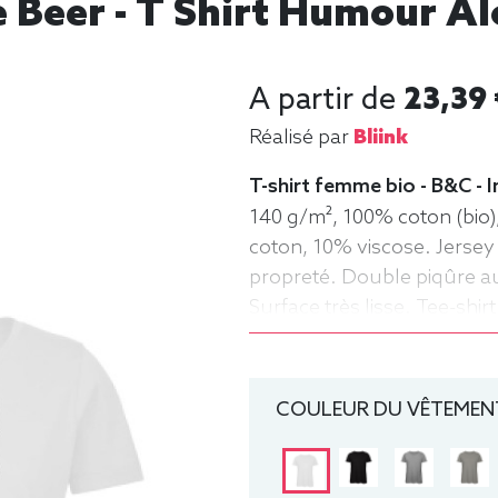
e Beer - T Shirt Humour Al
A partir de
23,39 
Réalisé par
Bliink
T-shirt femme bio - B&C -
140 g/m², 100% coton (bio)
coton, 10% viscose. Jersey
propreté. Double piqûre au 
Surface très lisse. Tee-shi
rond, Bio / Organic, B&C
COULEUR DU VÊTEMENT