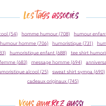
Les tags associés
cool (54)
homme humour (708)
humour enfant
humour homme (706)
humoristique (731)
hum
83)
humoristique enfant (688)
tee shirt humori
 femme (683)
message homme (694)
anniversa
moristique alcool (25)
sweat shirt sympa (690)
cadeaux originaux (745)
Vous aimerez aussi