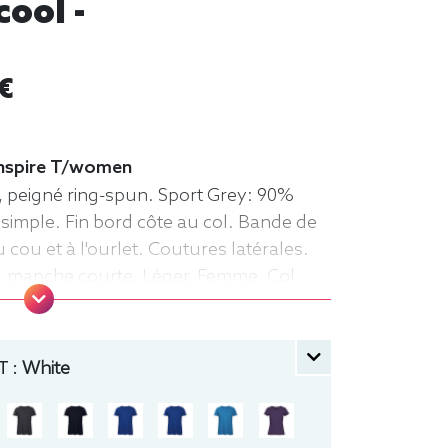
cool -
€
 Inspire T/women
, peigné ring-spun. Sport Grey: 90%
 simple. Fin bord côte au col. Bande de
cou et à l'ourlet. Coutures latérales.
rt, manche courte, Léger, Femme, Col
 :
White