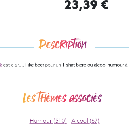
23,39 €
Description
nk
est clair....
I like beer
pour un
T shirt biere ou alcool humour
à 
Les thèmes associés
Humour (510)
Alcool (67)