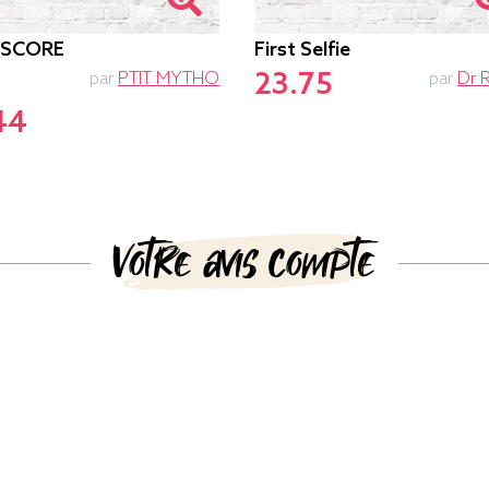
-SCORE
First Selfie
23.75
par
PTIT MYTHO
par
Dr 
44
Votre avis compte