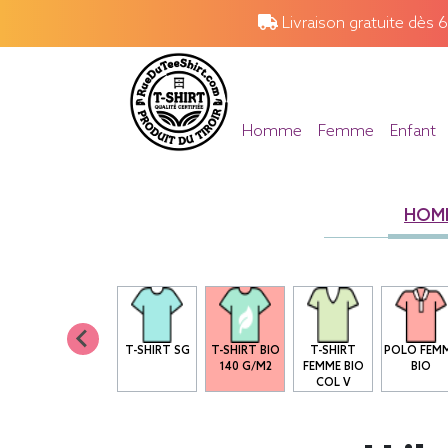
Livraison gratuite dès 
Homme
Femme
Enfant
HOM
T-SHIRT SG
T-SHIRT BIO
T-SHIRT
POLO FEM
140 G/M2
FEMME BIO
BIO
COL V