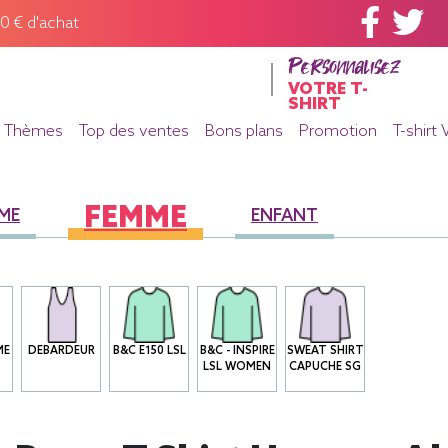
60 € d'achat
Personnalisez
VOTRE T-
SHIRT
Thèmes
Top des ventes
Bons plans
Promotion
T-shirt 
FEMME
ME
ENFANT
ME
DEBARDEUR
B&C E150 LSL
B&C - INSPIRE
SWEAT SHIRT
LSL WOMEN
CAPUCHE SG