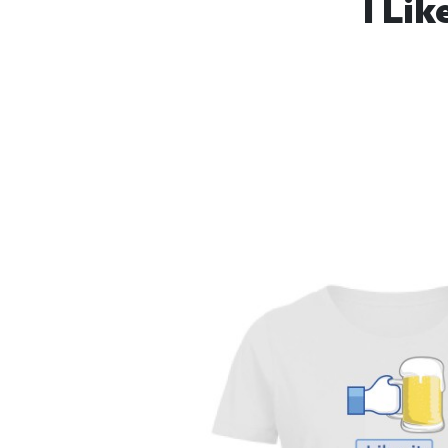
I Lik