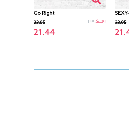
Go Right
SEXY
PTIT MYTHO
par
Kang
23.05
23.05
21.44
21.