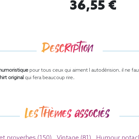
36,55 €
Description
 humoristique
pour tous ceux qui aiment l autodérision. il ne f
hirt original
qui fera beaucoup rire.
Les thèmes associés
t proverbes (150)
Vintage (81)
Humour potach