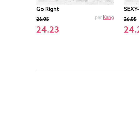
Go Right
SEXY
PTIT MYTHO
par
Kang
26.05
26.05
24.23
24.