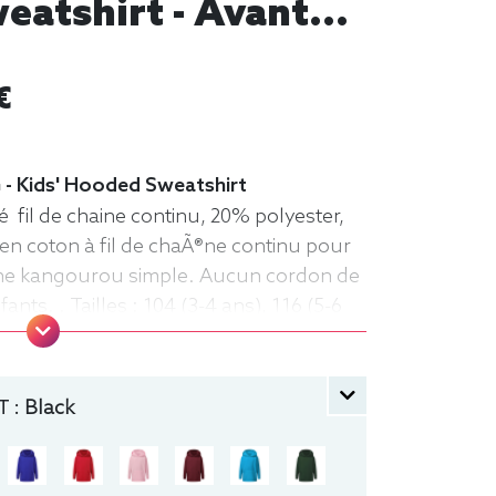
eatshirt - Avant...
€
 - Kids' Hooded Sweatshirt
 fil de chaine continu, 20% polyester,
en coton à fil de chaÃ®ne continu pour
che kangourou simple. Aucun cordon de
nts. . Tailles : 104 (3-4 ans), 116 (5-6
-10 ans), 152 (11-12 ans) manche longue,
che
 :
Black