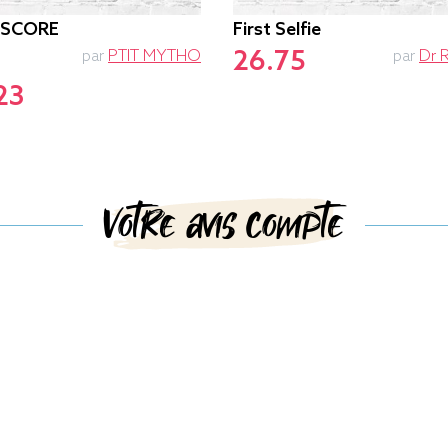
-SCORE
First Selfie
26.75
par
PTIT MYTHO
par
Dr 
23
Votre avis compte