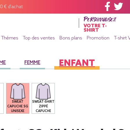
60 € d'achat
Personnalisez
VOTRE T-
SHIRT
Thèmes
Top des ventes
Bons plans
Promotion
T-shirt 
ENFANT
ME
FEMME
SWEAT
SWEAT-SHIRT
S
CAPUCHE SG
ZIPPÉ
S
UNISEXE
CAPUCHE