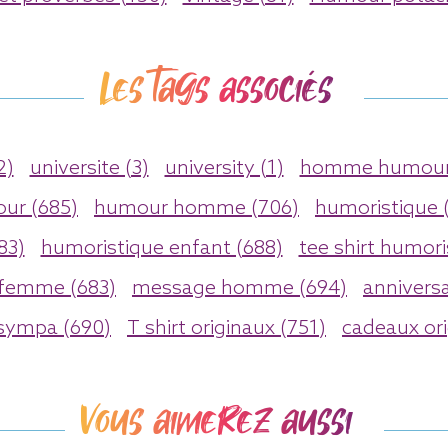
Les tags associés
2)
universite (3)
university (1)
homme humour 
ur (685)
humour homme (706)
humoristique 
83)
humoristique enfant (688)
tee shirt humori
 femme (683)
message homme (694)
anniversa
 sympa (690)
T shirt originaux (751)
cadeaux ori
Vous aimerez aussi