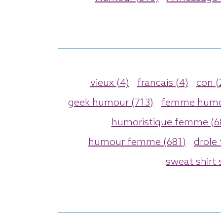
vieux (4)
francais (4)
con (
geek humour (713)
femme humo
humoristique femme (6
humour femme (681)
drole
sweat shirt