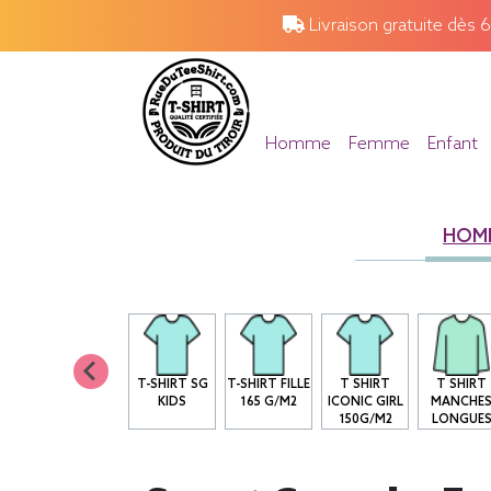
Livraison gratuite dès 
Homme
Femme
Enfant
HOM
T-SHIRT SG
T-SHIRT FILLE
T SHIRT
T SHIRT
KIDS
165 G/M2
ICONIC GIRL
MANCHE
150G/M2
LONGUE