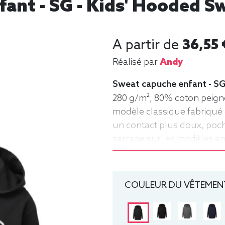
nt - SG - Kids' Hooded Sw
A partir de
36,55 
Réalisé par
Andy
Sweat capuche enfant - SG
280 g/m², 80% coton peigné
modèle classique fabriqué 
un contact plus doux, po
serrage sur les modèles enfa
ans), 128 (7-8 ans), 140 (9
Sweat, Hiver, Enfant, Capu
COULEUR DU VÊTEMENT