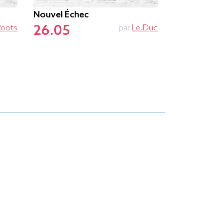
Nouvel Échec
Ne Pas Dér
26.05
26.55
Roots
par
Le.duc