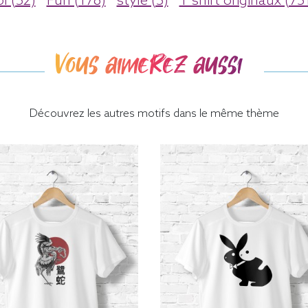
l (52)
Fun (176)
stylé (5)
T shirt originaux (75
Vous aimerez aussi
Découvrez les autres motifs dans le même thème