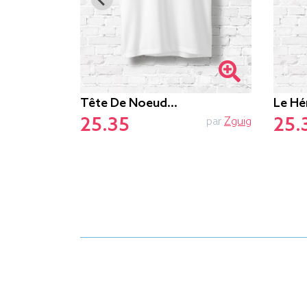
Tête De Noeud…
Le Hé
25.35
25.
PTIT MYTHO
par
Zguig