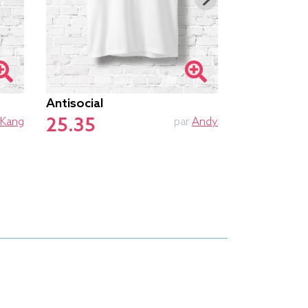
Antisocial
L'univers
25.35
26.05
Kang
par
Andy