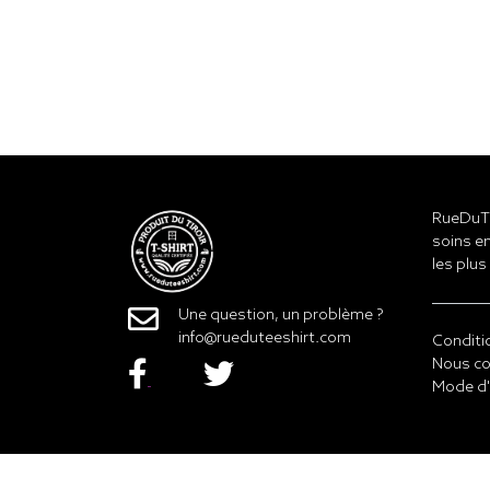
RueDuTe
soins en
les plus
Une question, un problème ?
info@rueduteeshirt.com
Conditi
Nous co
Mode d'