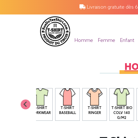
Livraison gratuite dès 
Homme
Femme
Enfant
H
T SHIRT BIO
T-SHIRT
T-SHIRT
T-SHIRT
T-SHIRT BIO
COL ROND
WORKWEAR
BASEBALL
RINGER
COLV 140
G/M2