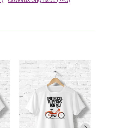
1)
cadeaux originaux (745)