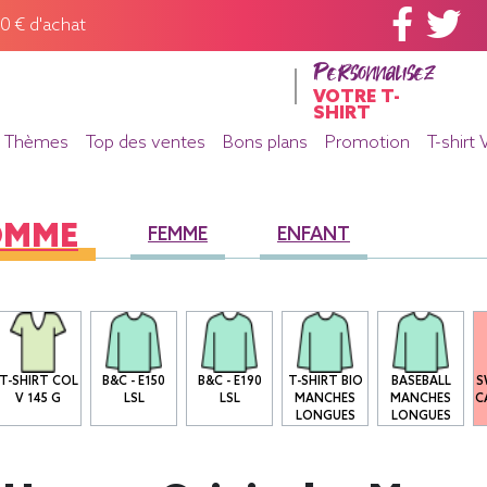
60 € d'achat
Personnalisez
VOTRE T-
SHIRT
Thèmes
Top des ventes
Bons plans
Promotion
T-shirt 
OMME
FEMME
ENFANT
T-SHIRT COL
B&C - E150
B&C - E190
T-SHIRT BIO
BASEBALL
S
V 145 G
LSL
LSL
MANCHES
MANCHES
C
LONGUES
LONGUES