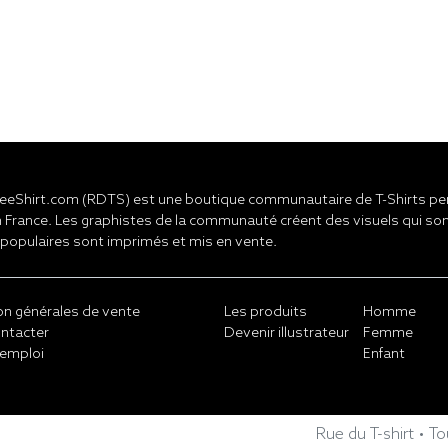
eShirt.com (RDTS) est une boutique communautaire de T-Shirts pers
 France. Les graphistes de la communauté créent des visuels qui son
 populaires sont imprimés et mis en vente.
on générales de vente
Les produits
Homme
ntacter
Devenir illustrateur
Femme
emploi
Enfant
Rue du T-shirt • T