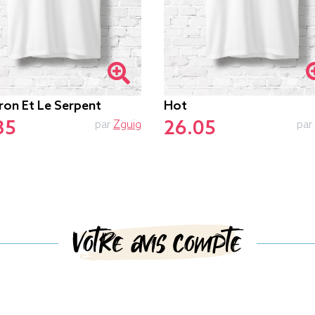
ron Et Le Serpent
Hot
35
26.05
par
Zguig
par
Votre avis compte