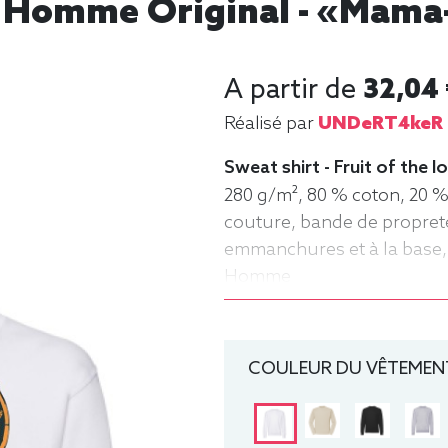
t Homme Original - «Mama
A partir de
32,04
Réalisé par
UNDeRT4keR
Sweat shirt - Fruit of the
280 g/m², 80 % coton, 20 %
couture, bande de propret
emmanchures et à la base, 
Homme
COULEUR DU VÊTEMENT