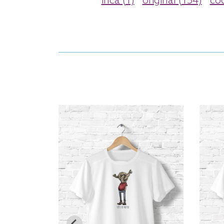
inca (1)
original (154)
coo