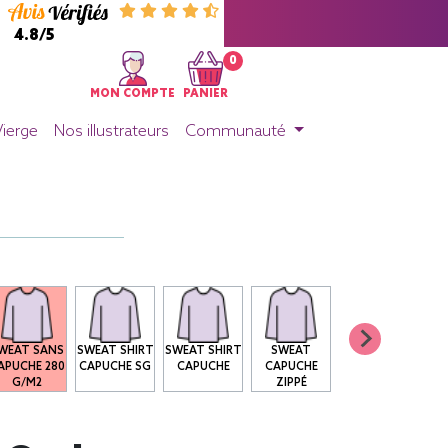
4.8/5
0
MON COMPTE
PANIER
Vierge
Nos illustrateurs
Communauté
WEAT SANS
SWEAT SHIRT
SWEAT SHIRT
SWEAT
APUCHE 280
CAPUCHE SG
CAPUCHE
CAPUCHE
G/M2
ZIPPÉ