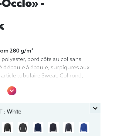
-Occlo» -
 €
 loom 280 g/m²
 polyester, bord côte au col sans
é d'épaule à épaule, surpîqures aux
article tubulaire Sweat, Col rond,
 :
White