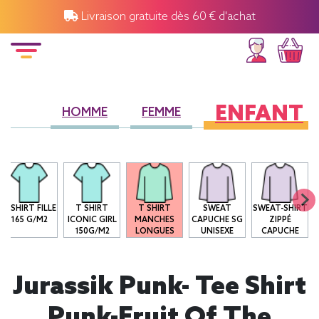
Livraison gratuite dès 60 € d'achat
ENFANT
HOMME
FEMME
T-SHIRT FILLE
T SHIRT
T SHIRT
SWEAT
SWEAT-SHIRT
165 G/M2
ICONIC GIRL
MANCHES
CAPUCHE SG
ZIPPÉ
150G/M2
LONGUES
UNISEXE
CAPUCHE
Jurassik Punk- Tee Shirt
Punk-Fruit Of The