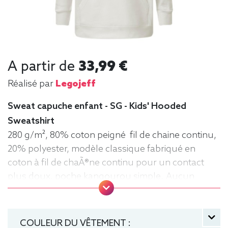
A partir de
33,99 €
Réalisé par
Legojeff
Sweat capuche enfant - SG - Kids' Hooded
Sweatshirt
280 g/m², 80% coton peigné fil de chaine continu,
20% polyester, modèle classique fabriqué en
coton à fil de chaÃ®ne continu pour un contact
plus doux, poche kangourou simple. Aucun
cordon de serrage sur les modèles enfants. .
Tailles : 104 (3-4 ans), 116 (5-6 ans), 128 (7-8 ans),
140 (9-10 ans), 152 (11-12 ans) manche longue,
COULEUR DU VÊTEMENT :