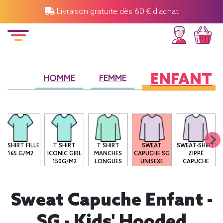
Livraison gratuite dès 60 € d'achat
ENFANT
HOMME
FEMME
T-SHIRT FILLE
T SHIRT
T SHIRT
SWEAT
SWEAT-SHIRT
165 G/M2
ICONIC GIRL
MANCHES
CAPUCHE SG
ZIPPÉ
150G/M2
LONGUES
UNISEXE
CAPUCHE
Sweat Capuche Enfant -
SG - Kids' Hooded