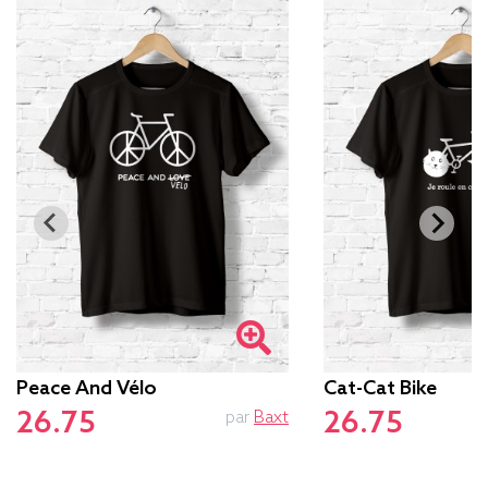
Peace And Vélo
Cat-Cat Bike
26.75
26.75
par
Baxt