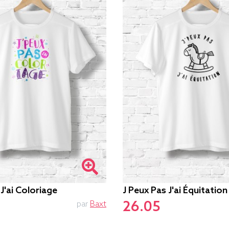
J'ai Coloriage
J Peux Pas J'ai Équitation
26.05
par
Baxt