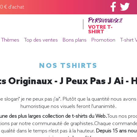
60 € d'achat
Personnalisez
VOTRE T-
SHIRT
Thèmes
Top des ventes
Bons plans
Promotion
T-shirt 
NOS TSHIRTS
ts Originaux - J Peux Pas J Ai 
logan" je ne peux pas j'ai". Plutôt que la quantité nous avons ch
humoristique nos visuels feront l'unanimité.
ne des plus larges collection de t-shirts du Web.
Tous nos prod
éations par notre communauté de graphistes.Chaque commande e
qualité dans le temps n'est pas à la hauteur.
Depuis 15 ans nou