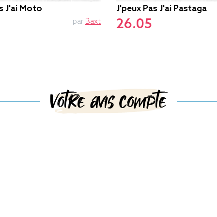
s J'ai Moto
J'peux Pas J'ai Pastaga
26.05
par
Baxt
Votre avis compte