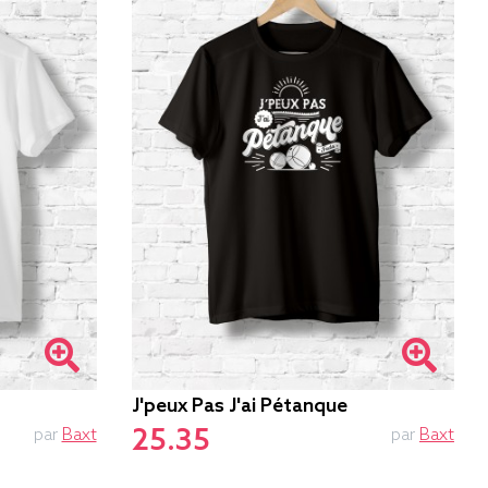
J'peux Pas J'ai Pétanque
25.35
par
Baxt
par
Baxt