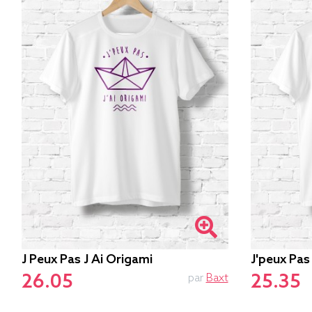
J Peux Pas J Ai Origami
J'peux Pas 
26.05
25.35
par
Baxt