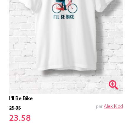
I'll Be Bike
par
Alex Kidd
25.35
23.58