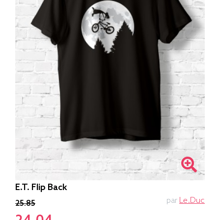
E.T. Flip Back
par
Le.duc
25.85