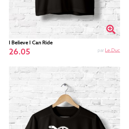
I Believe I Can Ride
26.05
par
Le.duc