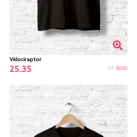
Vélociraptor
25.35
par
Andy