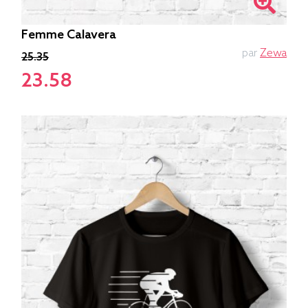
Femme Calavera
par
Zewa
25.35
23.58