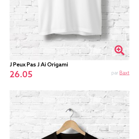
J Peux Pas J Ai Origami
26.05
par
Baxt