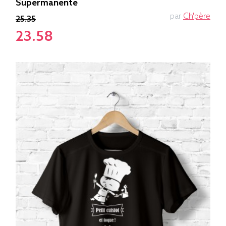
Supermanente
par
Ch'père
25.35
23.58