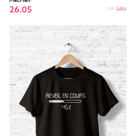
MacMan
26.05
par
Jules