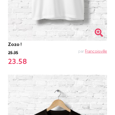
Zozo !
par
Francoisville
25.35
23.58