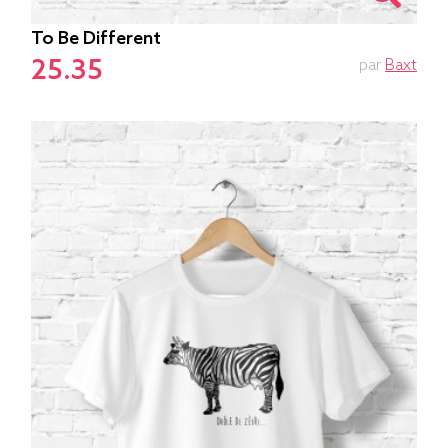
To Be Different
25.35
par
Baxt