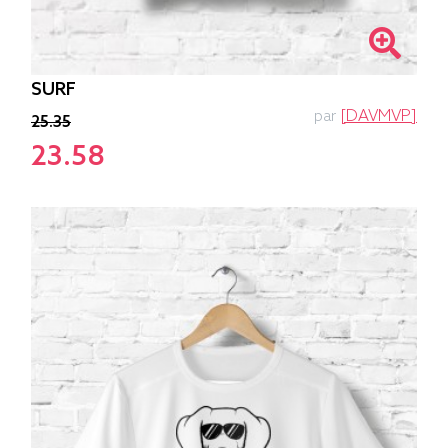
SURF
par
[DAVMVP]
25.35
23.58