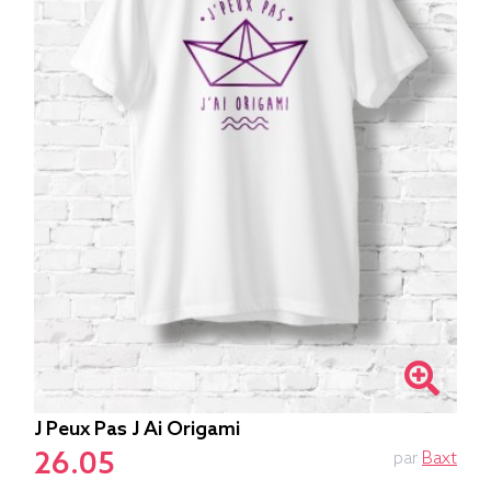
J Peux Pas J Ai Origami
26.05
par
Baxt