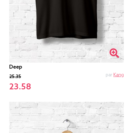
Deep
par
Kang
25.35
23.58