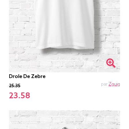
Drole De Zebre
par
Zguig
25.35
23.58