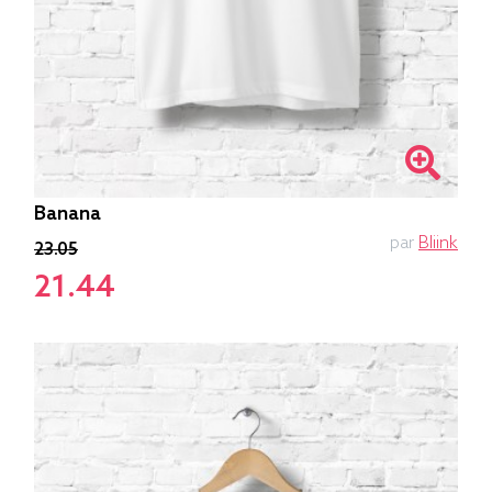
Banana
par
Bliink
23.05
21.44