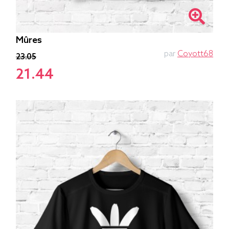
Mûres
par
Coyott68
23.05
21.44