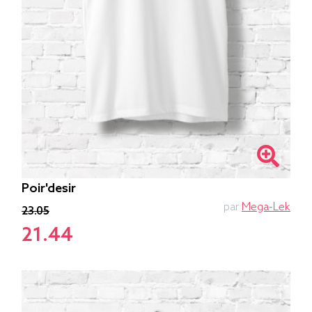
Poir'desir
par
Mega-Lek
23.05
21.44