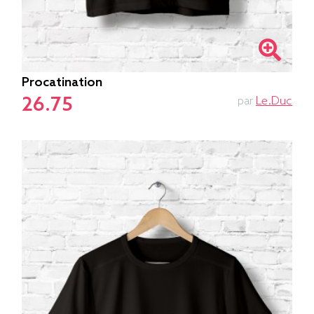
Procatination
26.75
par
Le.duc