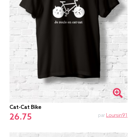
Cat-Cat Bike
26.75
par
Loursin91