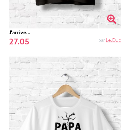
J'arrive...
27.05
par
Le.duc