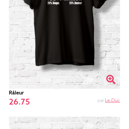
Râleur
26.75
par
Le.duc