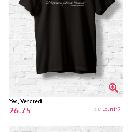
Yes, Vendredi !
26.75
par
Loursin91