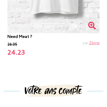
Need Meat ?
par
Zilone
26.05
24.23
Votre avis compte