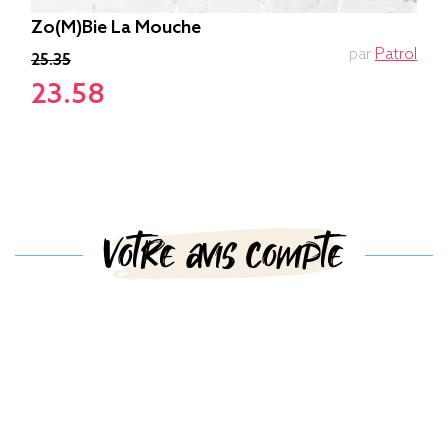
Zo(m)bie La Mouche
par
Patrol
25.35
23.58
Votre avis compte