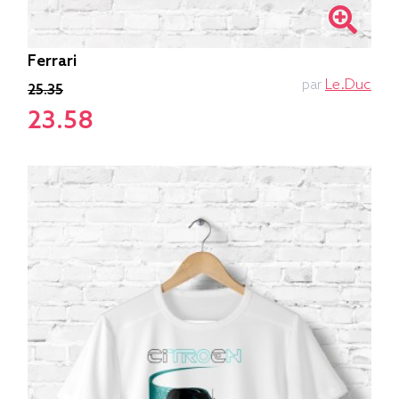
Ferrari
par
Le.duc
25.35
23.58