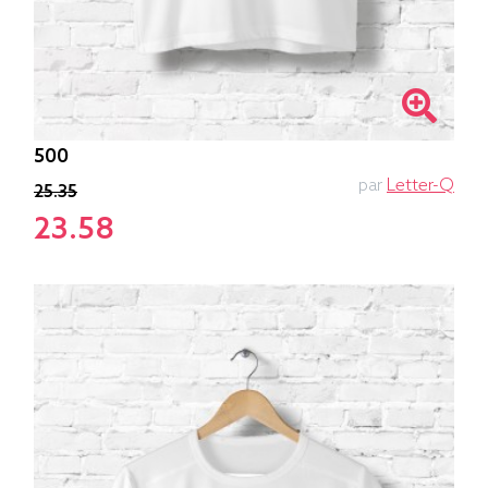
500
par
Letter-Q
25.35
23.58