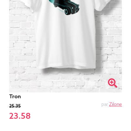
Tron
par
Zilone
25.35
23.58