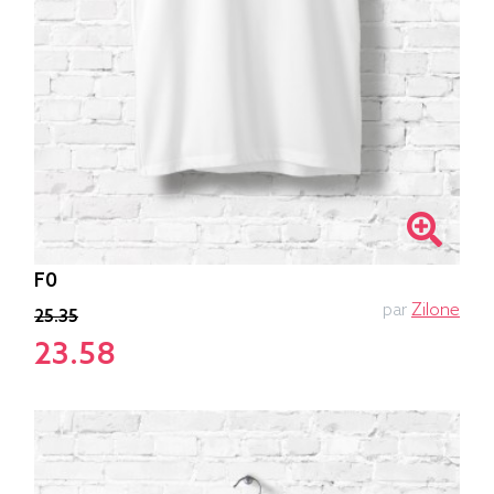
F0
par
Zilone
25.35
23.58