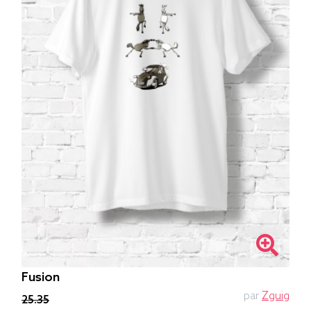
Fusion
par
Zguig
25.35