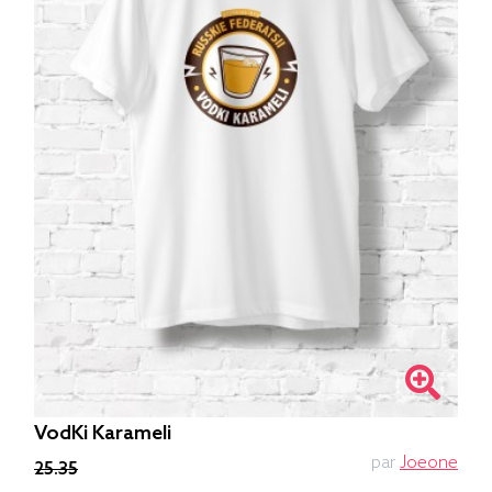
VodKi Karameli
par
Joeone
25.35