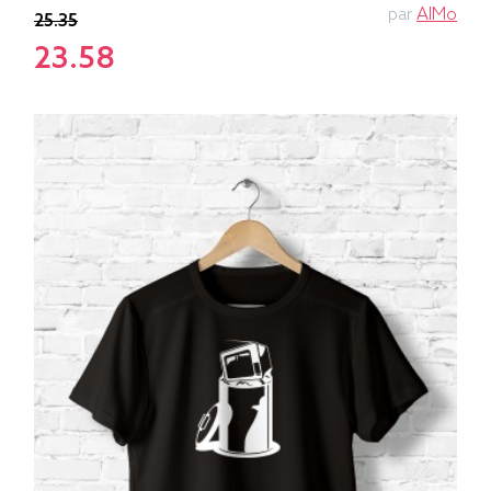
par
AlMo
25.35
23.58