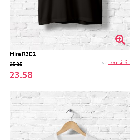
Mire R2D2
par
Loursin91
25.35
23.58