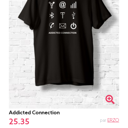
Addicted Connection
25.35
par
ERZO