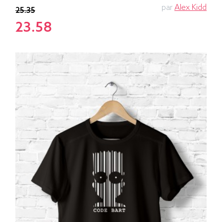
par
Alex Kidd
25.35
23.58