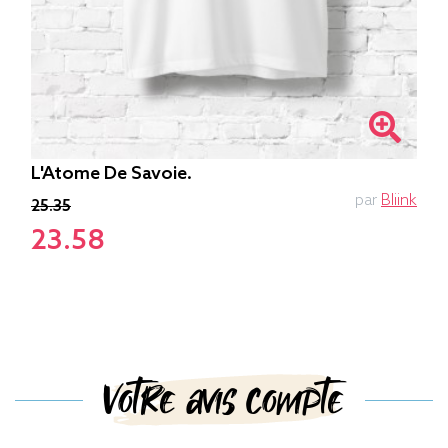
L'Atome De Savoie.
par
Bliink
25.35
23.58
Votre avis compte