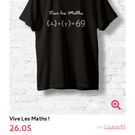
Vive Les Maths !
26.05
par
Loursin91