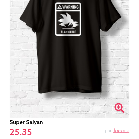
Super Saiyan
25.35
par
Joeone