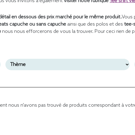
s vous invitons à également
visiter notre rubrique
Tee shirt vi
étail en dessous des prix marché pour le même produit.
Vous 
ats capuche ou sans capuche
ainsi que des polos et des
tee-
e
nous nous efforcerons de vous la trouver. Pour ceci rien de p
nt nous n'avons pas trouvé de produits correspondant à votr