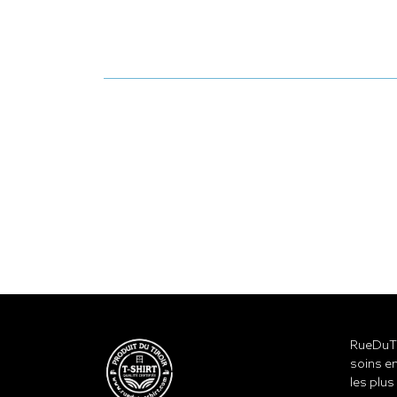
RueDuTe
soins en
les plus