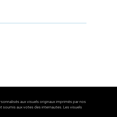
onnalisés aux visuels originaux imprimés par nos
t soumis aux votes des internautes. Les visuels