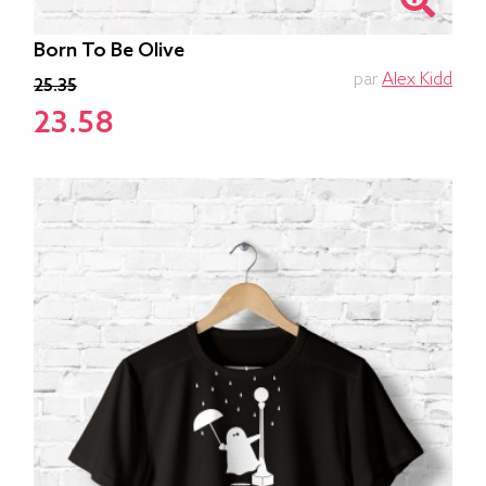
Born To Be Olive
par
Alex Kidd
25.35
23.58