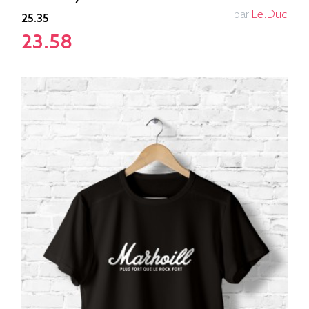
par
Le.duc
25.35
23.58