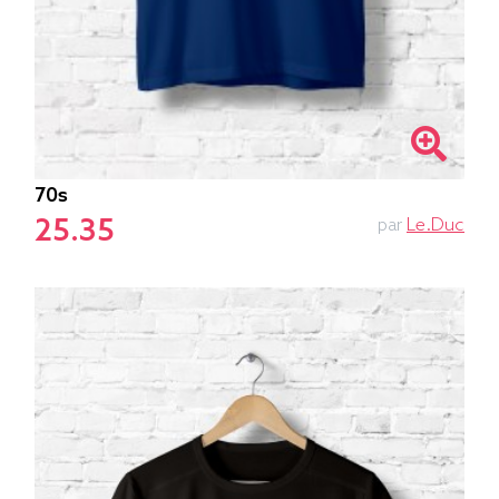
70s
25.35
par
Le.duc