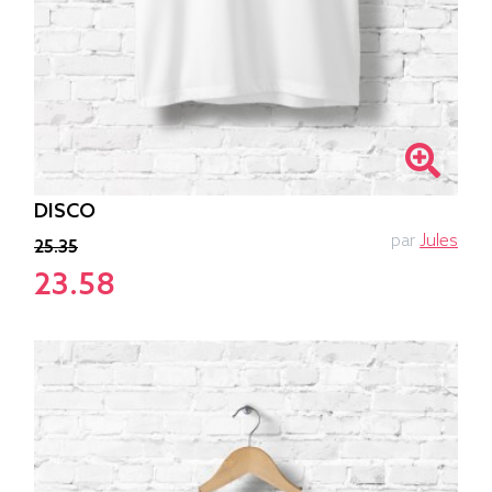
DISCO
par
Jules
25.35
23.58