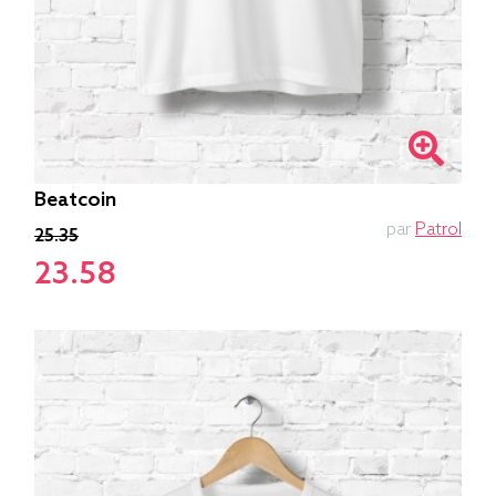
Beatcoin
par
Patrol
25.35
23.58