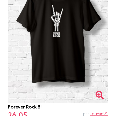
Forever Rock !!!
26.05
par
Loursin91