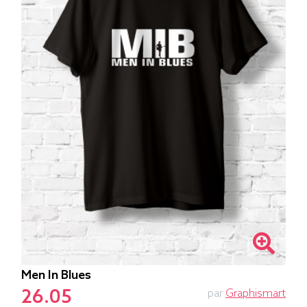
Men In Blues
26.05
par
Graphismart