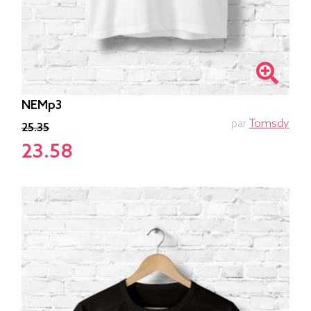
NEMp3
par
Tomsdy
25.35
23.58