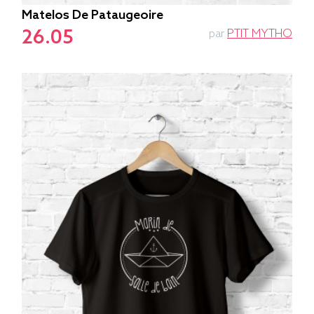
Matelos De Pataugeoire
26.05
par
PTIT MYTHO