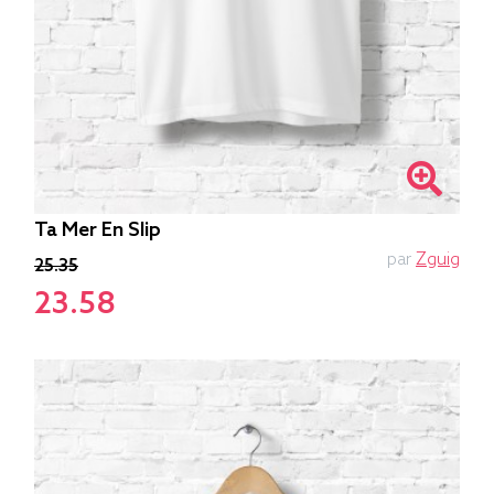
Ta Mer En Slip
par
Zguig
25.35
23.58