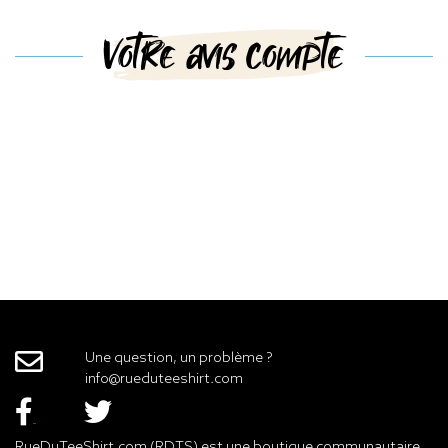
Votre avis compte
Une question, un problème ?
info@rueduteeshirt.com
RueDuTeeShirt.com (RDTS) est une boutique communautaire