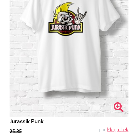
Jurassik Punk
par
Mega-Lek
25.35