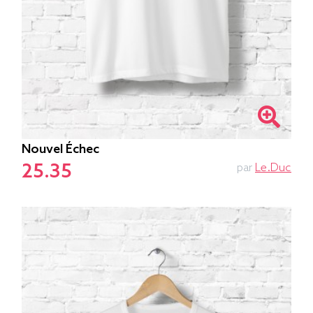
Nouvel Échec
25.35
par
Le.duc