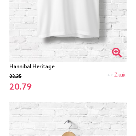
Hannibal Heritage
par
Zguig
22.35
20.79