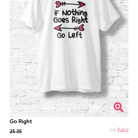
Go Right
par
Kang
25.35