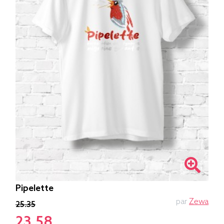
Pipelette
par
Zewa
25.35
23.58