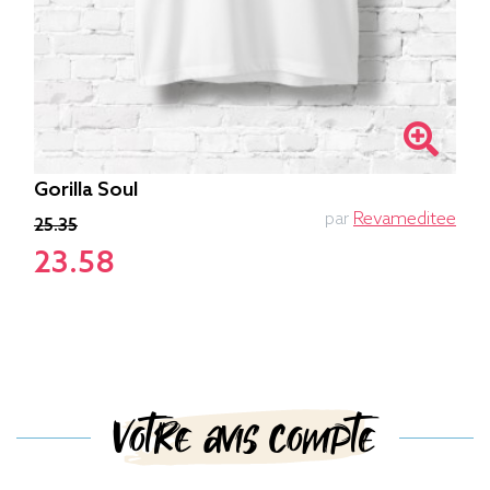
Gorilla Soul
par
Revameditee
25.35
23.58
Votre avis compte