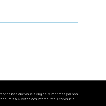
onnalisés aux visuels originaux imprimés par nos
t soumis aux votes des internautes. Les visuels