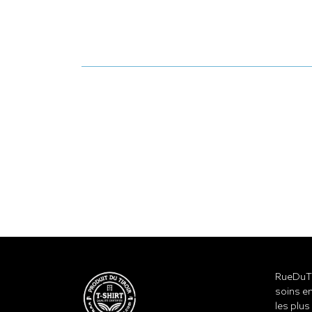
RueDuTe
soins en
les plus