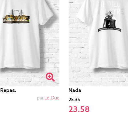
 Repas.
Nada
par
Le.duc
25.35
23.58